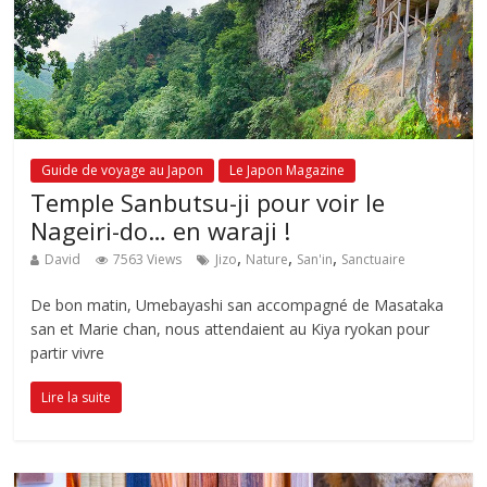
Guide de voyage au Japon
Le Japon Magazine
Temple Sanbutsu-ji pour voir le
Nageiri-do… en waraji !
,
,
,
David
7563 Views
Jizo
Nature
San'in
Sanctuaire
De bon matin, Umebayashi san accompagné de Masataka
san et Marie chan, nous attendaient au Kiya ryokan pour
partir vivre
Lire la suite