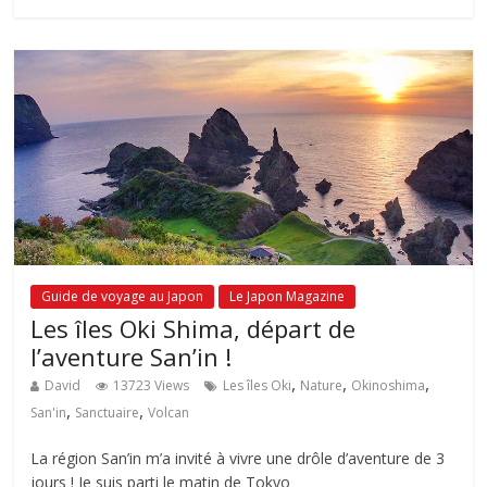
Guide de voyage au Japon
Le Japon Magazine
Les îles Oki Shima, départ de
l’aventure San’in !
,
,
,
David
13723 Views
Les îles Oki
Nature
Okinoshima
,
,
San'in
Sanctuaire
Volcan
La région San’in m’a invité à vivre une drôle d’aventure de 3
jours ! Je suis parti le matin de Tokyo