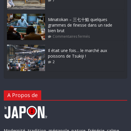
7
Minatokan – 三七十鮨 quelques
grammes de finesse dans un rade
bien brut
Commentaires fermés
Il était une fois… le marché aux
poissons de Tsukiji !
2
A Propos de
Modernité, tradition, mégapole, nature, frénésie, calme…