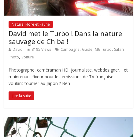
Nature, Flore et Faune
David met le Turbo ! Dans la nature
sauvage de Chiba !
,
,
,
David
3185 Views
Campagne
Guide
M6 Turbo
Safari
,
Photo
Voiture
Photographe, caméraman HD, journaliste, webdesigner… et
maintenant fixeur pour les émissions de TV françaises
voulant tourner au Japon ? Ben
Lire la suite