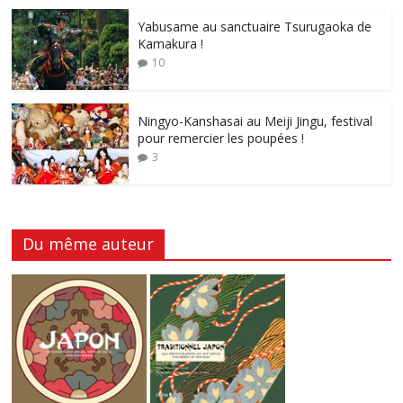
Yabusame au sanctuaire Tsurugaoka de
Kamakura !
10
Ningyo-Kanshasai au Meiji Jingu, festival
pour remercier les poupées !
3
Du même auteur