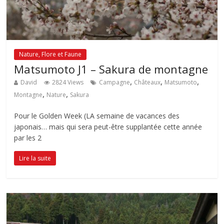
Nature, Flore et Faune
Matsumoto J1 – Sakura de montagne
,
,
,
David
2824 Views
Campagne
Châteaux
Matsumoto
,
,
Montagne
Nature
Sakura
Pour le Golden Week (LA semaine de vacances des
japonais… mais qui sera peut-être supplantée cette année
par les 2
Lire la suite