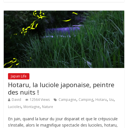
Japan Life
Hotaru, la luciole japonaise, peintre
des nuits !
,
,
,
,
David
12564 Views
Campagne
Camping
Hotaru
Izu
,
,
Lucioles
Montagne
Nature
En juin, quand la lueur du jour disparait et que le crépuscule
s’installe, alors le magnifique spectacle des lucioles, hotaru,