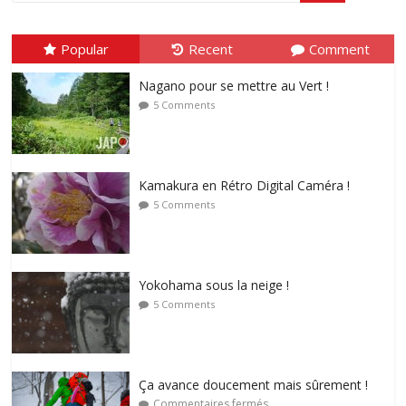
Popular
Recent
Comment
Nagano pour se mettre au Vert !
5 Comments
Kamakura en Rétro Digital Caméra !
5 Comments
Yokohama sous la neige !
5 Comments
Ça avance doucement mais sûrement !
Commentaires fermés