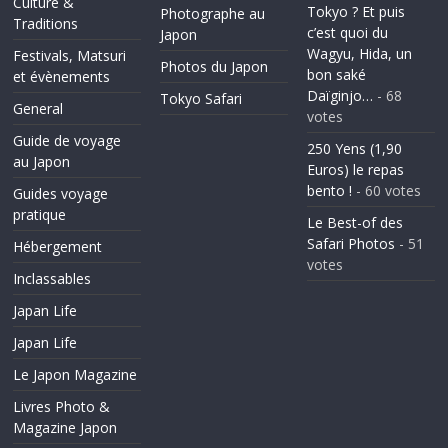
Culture &
Tokyo ? Et puis
Photographe au
Traditions
c’est quoi du
Japon
Wagyu, Hida, un
Festivals, Matsuri
Photos du Japon
bon saké
et évènements
Daïginjo…
- 68
Tokyo Safari
General
votes
Guide de voyage
250 Yens (1,90
au Japon
Euros) le repas
bento !
- 60 votes
Guides voyage
pratique
Le Best-of des
Safari Photos
- 51
Hébergement
votes
Inclassables
Japan Life
Japan Life
Le Japon Magazine
Livres Photo &
Magazine Japon