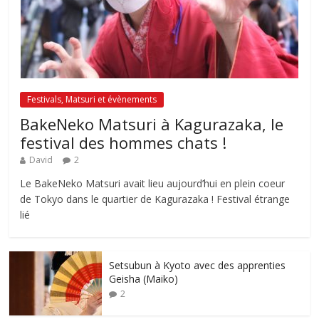
Festivals, Matsuri et évènements
BakeNeko Matsuri à Kagurazaka, le
festival des hommes chats !
David
2
Le BakeNeko Matsuri avait lieu aujourd’hui en plein coeur
de Tokyo dans le quartier de Kagurazaka ! Festival étrange
lié
Setsubun à Kyoto avec des apprenties
Geisha (Maiko)
2