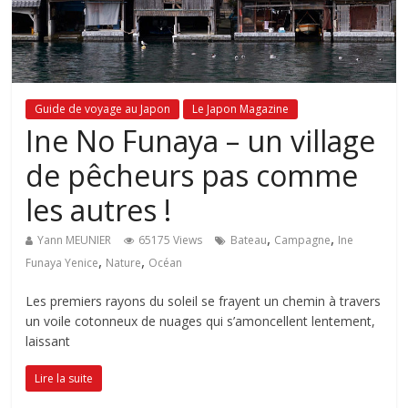
Guide de voyage au Japon
Le Japon Magazine
Ine No Funaya – un village
de pêcheurs pas comme
les autres !
,
,
Yann MEUNIER
65175 Views
Bateau
Campagne
Ine
,
,
Funaya Yenice
Nature
Océan
Les premiers rayons du soleil se frayent un chemin à travers
un voile cotonneux de nuages qui s’amoncellent lentement,
laissant
Lire la suite