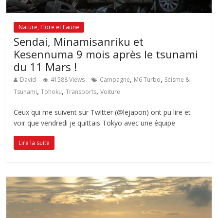
Nature, Flore et Faune
Sendai, Minamisanriku et
Kesennuma 9 mois après le tsunami
du 11 Mars !
,
,
David
41588 Views
Campagne
M6 Turbo
Séisme &
,
,
,
Tsunami
Tohoku
Transports
Voiture
Ceux qui me suivent sur Twitter (@lejapon) ont pu lire et
voir que vendredi je quittais Tokyo avec une équipe
Lire la suite