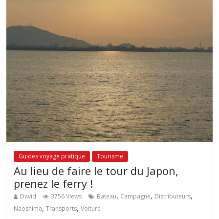
Guides voyage pratique
Tourisme
Au lieu de faire le tour du Japon,
prenez le ferry !
,
,
,
David
3756 Views
Bateau
Campagne
Distributeurs
,
,
Naoshima
Transports
Voiture