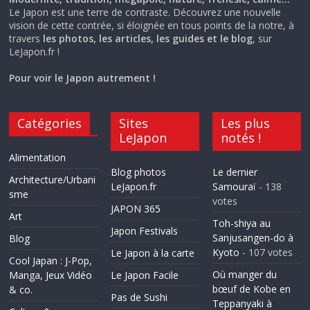
Le Japon est une terre de contraste. Découvrez une nouvelle
vision de cette contrée, si éloignée en tous points de la notre, à
travers
les photos, les articles, les guides et le blog
, sur
LeJapon.fr !
Pour voir le Japon autrement !
Catégories
Sites
Les plus
LeJapon
notés !
Alimentation
Blog photos
Le dernier
Architecture/Urbani
LeJapon.fr
Samouraï
- 138
sme
votes
JAPON 365
Art
Toh-shiya au
Japon Festivals
Sanjusangen-do à
Blog
Kyoto
- 107 votes
Le Japon à la carte
Cool Japan : J-Pop,
Où manger du
Manga, Jeux Vidéo
Le Japon Facile
bœuf de Kobe en
& co.
Pas de Sushi
Teppanyaki à