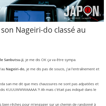
 son Nageiri-do classé au
le Sanbutsu-ji
, je me dis OK ça va être sympa.
u’au
Nageiri-do
, je me dis pas de soucis, j’ai l’entraînement et
oneda san me dit que mes chaussures ne sont pas adpatées et
e dis KUUUWWWAAAAA ?! Ah mais c’était pas indiqué dans le
es bien rêches pour m’engager sur un chemin de randonné à