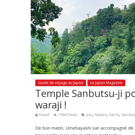
Guide de voyage au Japon
Le Japon Magazine
Temple Sanbutsu-ji po
waraji !
,
,
,
David
7564 Views
Jizo
Nature
San'in
Sanctua
De bon matin, Umebayashi san accompagné de Ma