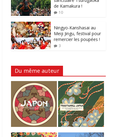
sanctuaire Tsurugaoka
de Kamakura !
10
Ningyo-Kanshasai au
Meiji Jingu, festival pour
remercier les poupées !
3
Du même auteur