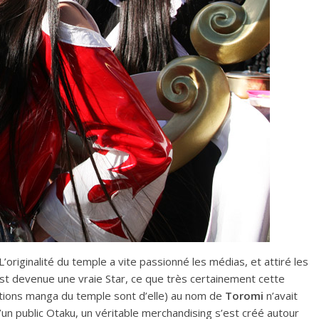
L’originalité du temple a vite passionné les médias, et attiré les
 est devenue une vraie Star, ce que très certainement cette
strations manga du temple sont d’elle) au nom de
Toromi
n’avait
un public Otaku, un véritable merchandising s’est créé autour