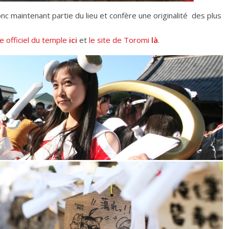
nc maintenant partie du lieu et confère une originalité des plus
te officiel du temple
ici
et
le site de Toromi
là
.