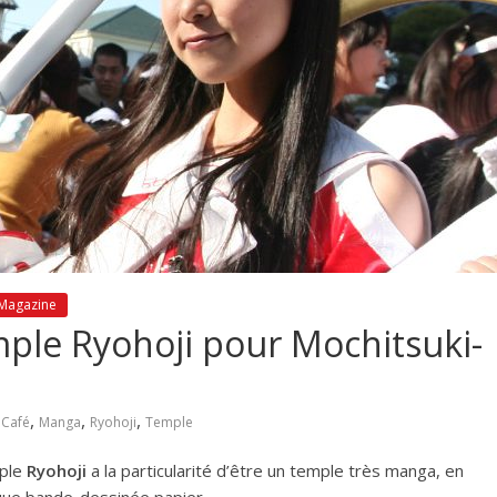
 Magazine
mple Ryohoji pour Mochitsuki-
,
,
,
 Café
Manga
Ryohoji
Temple
mple
Ryohoji
a la particularité d’être un temple très manga, en