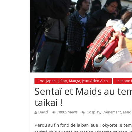
Cool Japan : J-Pop, Manga, Jeux Vidéo & co.
Le Japon
Sentaï et Maids au te
taikai !
,
,
David
78805 Views
Cosplay
Evènement
Maid
Perdu au fin fond de la banlieue Tokyoïte le te