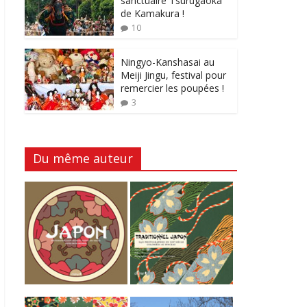
sanctuaire Tsurugaoka
de Kamakura !
10
Ningyo-Kanshasai au
Meiji Jingu, festival pour
remercier les poupées !
3
Du même auteur