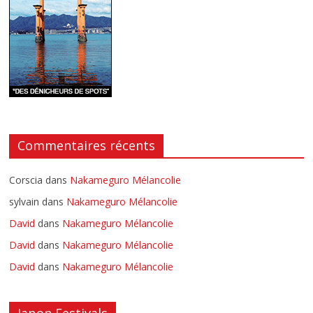
Commentaires récents
Corscia
dans
Nakameguro Mélancolie
sylvain
dans
Nakameguro Mélancolie
David
dans
Nakameguro Mélancolie
David
dans
Nakameguro Mélancolie
David
dans
Nakameguro Mélancolie
Japon Festivals