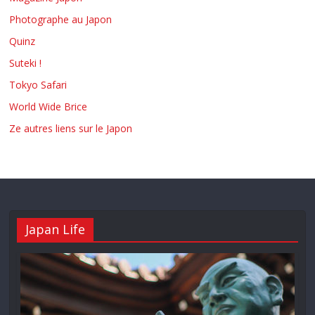
Photographe au Japon
Quinz
Suteki !
Tokyo Safari
World Wide Brice
Ze autres liens sur le Japon
Japan Life