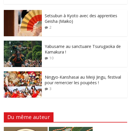
Setsubun à Kyoto avec des apprenties
Geisha (Maiko)
2
Yabusame au sanctuaire Tsurugaoka de
Kamakura !
10
Ningyo-Kanshasai au Meiji Jingu, festival
pour remercier les poupées !
3
Du même auteur