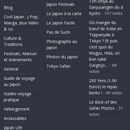
Toh-shiya au
Japon Festivals
Sanjusangen-do à
Blog
Kyoto
- 107 votes
Le Japon à la carte
Cool Japan : J-Pop,
Où manger du
Manga, Jeux Vidéo
Le Japon Facile
bœuf de Kobe en
& co.
Pas de Sushi
Teppanyaki à
Culture &
Tokyo ? Et puis
Photographe au
Traditions
c’est quoi du
Japon
Wagyu, Hida, un
Festivals, Matsuri
Photos du Japon
bon saké
et évènements
Daïginjo…
- 68
Tokyo Safari
General
votes
Guide de voyage
250 Yens (1,90
au Japon
Euros) le repas
bento !
- 60 votes
Guides voyage
pratique
Le Best-of des
Safari Photos
- 51
Hébergement
votes
Inclassables
Japan Life