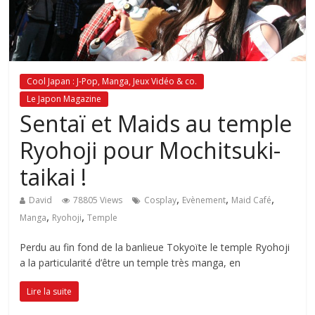
Cool Japan : J-Pop, Manga, Jeux Vidéo & co.
Le Japon Magazine
Sentaï et Maids au temple
Ryohoji pour Mochitsuki-
taikai !
,
,
,
David
78805 Views
Cosplay
Evènement
Maid Café
,
,
Manga
Ryohoji
Temple
Perdu au fin fond de la banlieue Tokyoïte le temple Ryohoji
a la particularité d’être un temple très manga, en
Lire la suite