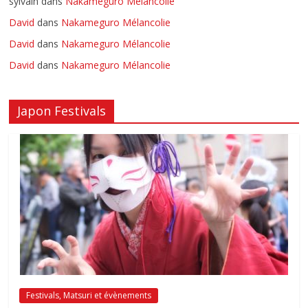
sylvain
dans
Nakameguro Mélancolie
David
dans
Nakameguro Mélancolie
David
dans
Nakameguro Mélancolie
David
dans
Nakameguro Mélancolie
Japon Festivals
Festivals, Matsuri et évènements