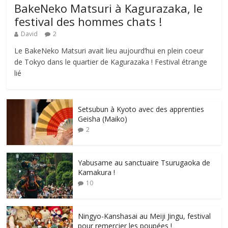
BakeNeko Matsuri à Kagurazaka, le
festival des hommes chats !
David
2
Le BakeNeko Matsuri avait lieu aujourd’hui en plein coeur
de Tokyo dans le quartier de Kagurazaka ! Festival étrange
lié
Setsubun à Kyoto avec des apprenties
Geisha (Maiko)
2
Yabusame au sanctuaire Tsurugaoka de
Kamakura !
10
Ningyo-Kanshasai au Meiji Jingu, festival
pour remercier les poupées !