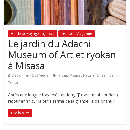
Guide de voyage au Japon
Le Japon Magazine
Le jardin du Adachi
Museum of Art et ryokan
à Misasa
,
,
,
,
,
David
7503 Views
Jardin
Misasa
Nature
Onsen
San'in
Tottori
Après une longue traversée en ferry (j’ai vraiment souffert),
retour enfin sur la terre ferme de la grande île d’Honshu !
Lire la suite