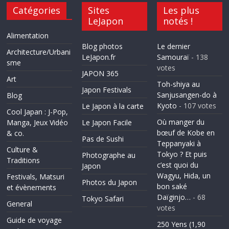
Catégories
Sites
Les plus
LeJapon
notés !
Alimentation
Blog photos
Le dernier
Architecture/Urbani
LeJapon.fr
Samouraï
- 138
sme
votes
JAPON 365
Art
Toh-shiya au
Japon Festivals
Sanjusangen-do à
Blog
Kyoto
- 107 votes
Le Japon à la carte
Cool Japan : J-Pop,
Où manger du
Manga, Jeux Vidéo
Le Japon Facile
bœuf de Kobe en
& co.
Pas de Sushi
Teppanyaki à
Culture &
Tokyo ? Et puis
Photographe au
Traditions
c’est quoi du
Japon
Wagyu, Hida, un
Festivals, Matsuri
Photos du Japon
bon saké
et évènements
Daïginjo…
- 68
Tokyo Safari
General
votes
Guide de voyage
250 Yens (1,90