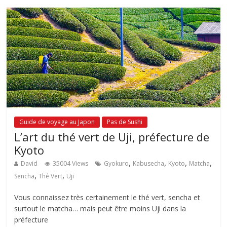
Guide de voyage au Japon
Pas de Sushi
L’art du thé vert de Uji, préfecture de
Kyoto
,
,
,
,
David
35004 Views
Gyokuro
Kabusecha
Kyoto
Matcha
,
,
Sencha
Thé Vert
Uji
Vous connaissez très certainement le thé vert, sencha et
surtout le matcha… mais peut être moins Uji dans la
préfecture