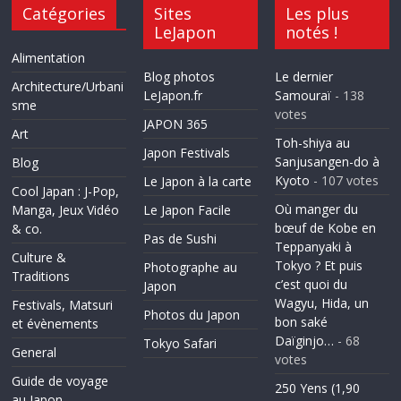
Catégories
Sites
Les plus
LeJapon
notés !
Alimentation
Blog photos
Le dernier
Architecture/Urbani
LeJapon.fr
Samouraï
- 138
sme
votes
JAPON 365
Art
Toh-shiya au
Japon Festivals
Sanjusangen-do à
Blog
Kyoto
- 107 votes
Le Japon à la carte
Cool Japan : J-Pop,
Où manger du
Manga, Jeux Vidéo
Le Japon Facile
bœuf de Kobe en
& co.
Pas de Sushi
Teppanyaki à
Culture &
Tokyo ? Et puis
Photographe au
Traditions
c’est quoi du
Japon
Wagyu, Hida, un
Festivals, Matsuri
Photos du Japon
bon saké
et évènements
Daïginjo…
- 68
Tokyo Safari
General
votes
Guide de voyage
250 Yens (1,90
au Japon