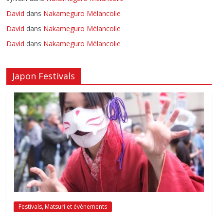
David
dans
Nakameguro Mélancolie
David
dans
Nakameguro Mélancolie
David
dans
Nakameguro Mélancolie
Japon Festivals
Festivals, Matsuri et évènements