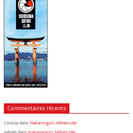
Commentaires récents
Corscia
dans
Nakameguro Mélancolie
sylvain
dans
Nakameguro Mélancolie