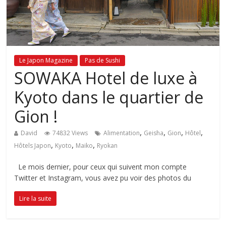
Le Japon Magazine
Pas de Sushi
SOWAKA Hotel de luxe à
Kyoto dans le quartier de
Gion !
,
,
,
,
David
74832 Views
Alimentation
Geisha
Gion
Hôtel
,
,
,
Hôtels Japon
Kyoto
Maiko
Ryokan
Le mois dernier, pour ceux qui suivent mon compte
Twitter et Instagram, vous avez pu voir des photos du
Lire la suite