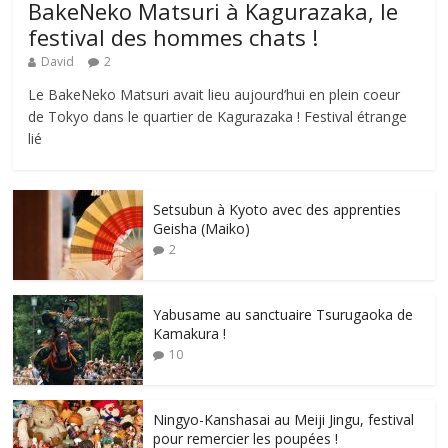
BakeNeko Matsuri à Kagurazaka, le
festival des hommes chats !
David
2
Le BakeNeko Matsuri avait lieu aujourd’hui en plein coeur
de Tokyo dans le quartier de Kagurazaka ! Festival étrange
lié
Setsubun à Kyoto avec des apprenties
Geisha (Maiko)
2
Yabusame au sanctuaire Tsurugaoka de
Kamakura !
10
Ningyo-Kanshasai au Meiji Jingu, festival
pour remercier les poupées !