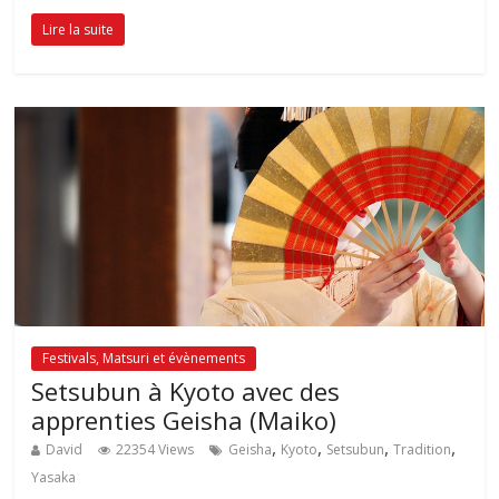
Lire la suite
Festivals, Matsuri et évènements
Setsubun à Kyoto avec des
apprenties Geisha (Maiko)
,
,
,
,
David
22354 Views
Geisha
Kyoto
Setsubun
Tradition
Yasaka