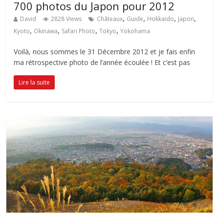
700 photos du Japon pour 2012
,
,
,
,
David
2828 Views
Châteaux
Guide
Hokkaido
Japon
,
,
,
,
Kyoto
Okinawa
Safari Photo
Tokyo
Yokohama
Voilà, nous sommes le 31 Décembre 2012 et je fais enfin
ma rétrospective photo de l’année écoulée ! Et c’est pas
Lire la suite