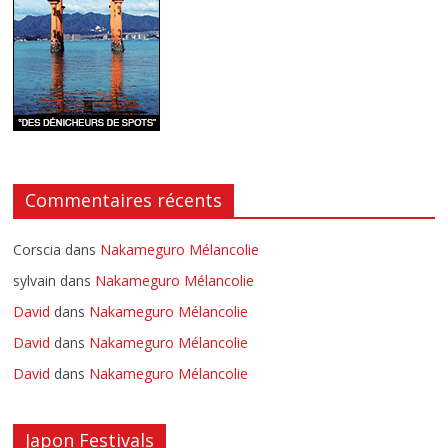
Commentaires récents
Corscia
dans
Nakameguro Mélancolie
sylvain
dans
Nakameguro Mélancolie
David
dans
Nakameguro Mélancolie
David
dans
Nakameguro Mélancolie
David
dans
Nakameguro Mélancolie
Japon Festivals