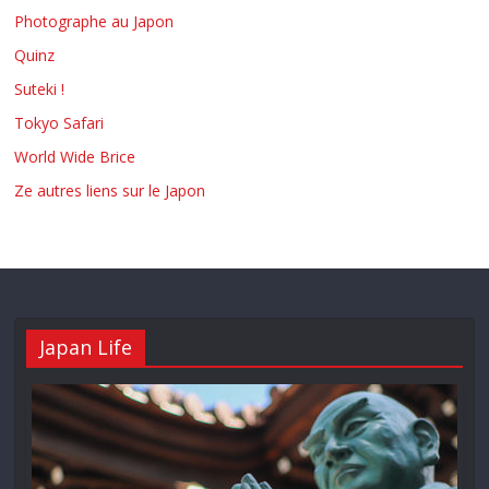
Photographe au Japon
Quinz
Suteki !
Tokyo Safari
World Wide Brice
Ze autres liens sur le Japon
Japan Life