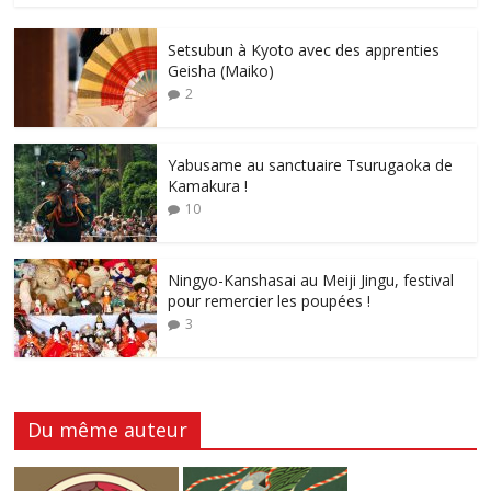
Setsubun à Kyoto avec des apprenties
Geisha (Maiko)
2
Yabusame au sanctuaire Tsurugaoka de
Kamakura !
10
Ningyo-Kanshasai au Meiji Jingu, festival
pour remercier les poupées !
3
Du même auteur