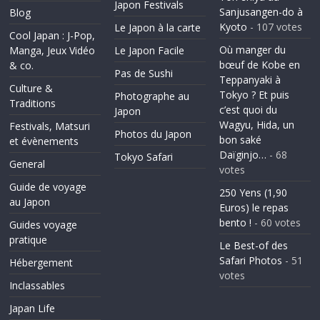
Japon Festivals
Sanjusangen-do à
Blog
Kyoto
- 107 votes
Le Japon à la carte
Cool Japan : J-Pop,
Où manger du
Manga, Jeux Vidéo
Le Japon Facile
bœuf de Kobe en
& co.
Pas de Sushi
Teppanyaki à
Culture &
Tokyo ? Et puis
Photographe au
Traditions
c’est quoi du
Japon
Wagyu, Hida, un
Festivals, Matsuri
Photos du Japon
bon saké
et évènements
Daïginjo…
- 68
Tokyo Safari
General
votes
Guide de voyage
250 Yens (1,90
au Japon
Euros) le repas
bento !
- 60 votes
Guides voyage
pratique
Le Best-of des
Safari Photos
- 51
Hébergement
votes
Inclassables
Japan Life