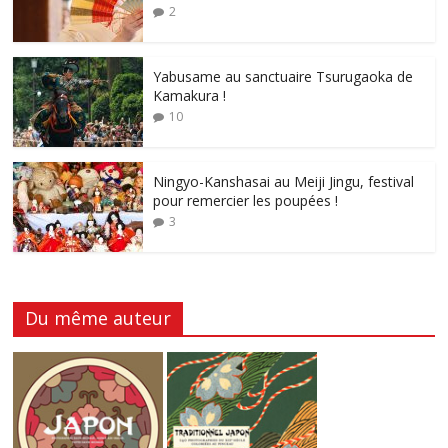
2
Yabusame au sanctuaire Tsurugaoka de
Kamakura !
10
Ningyo-Kanshasai au Meiji Jingu, festival
pour remercier les poupées !
3
Du même auteur