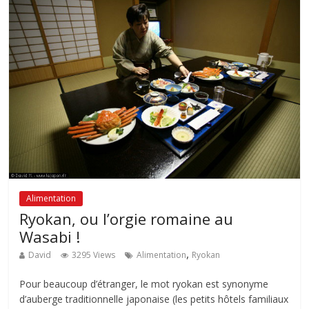
Alimentation
Ryokan, ou l’orgie romaine au
Wasabi !
,
David
3295 Views
Alimentation
Ryokan
Pour beaucoup d’étranger, le mot ryokan est synonyme
d’auberge traditionnelle japonaise (les petits hôtels familiaux