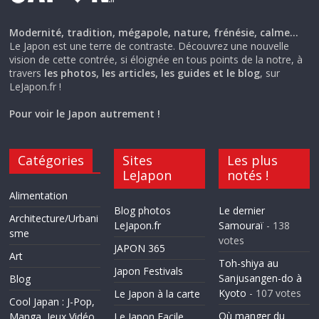
Modernité, tradition, mégapole, nature, frénésie, calme…
Le Japon est une terre de contraste. Découvrez une nouvelle
vision de cette contrée, si éloignée en tous points de la notre, à
travers
les photos, les articles, les guides et le blog
, sur
LeJapon.fr !
Pour voir le Japon autrement !
Catégories
Sites
Les plus
LeJapon
notés !
Alimentation
Blog photos
Le dernier
Architecture/Urbani
LeJapon.fr
Samouraï
- 138
sme
votes
JAPON 365
Art
Toh-shiya au
Japon Festivals
Sanjusangen-do à
Blog
Kyoto
- 107 votes
Le Japon à la carte
Cool Japan : J-Pop,
Où manger du
Manga, Jeux Vidéo
Le Japon Facile