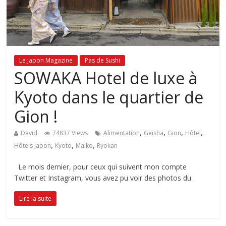
Le Japon Magazine
Pas de Sushi
SOWAKA Hotel de luxe à
Kyoto dans le quartier de
Gion !
,
,
,
,
David
74837 Views
Alimentation
Geisha
Gion
Hôtel
,
,
,
Hôtels Japon
Kyoto
Maiko
Ryokan
Le mois dernier, pour ceux qui suivent mon compte
Twitter et Instagram, vous avez pu voir des photos du
Lire la suite