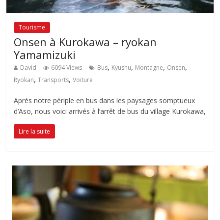
Tourisme
Onsen à Kurokawa – ryokan
Yamamizuki
,
,
,
,
David
6094 Views
Bus
Kyushu
Montagne
Onsen
,
,
Ryokan
Transports
Voiture
Après notre périple en bus dans les paysages somptueux
d’Aso, nous voici arrivés à l’arrêt de bus du village Kurokawa,
Lire la suite