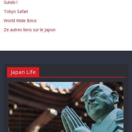
Suteki !
Tokyo Safari
World Wide Brice
Ze autres liens sur le Japon
Japan Life