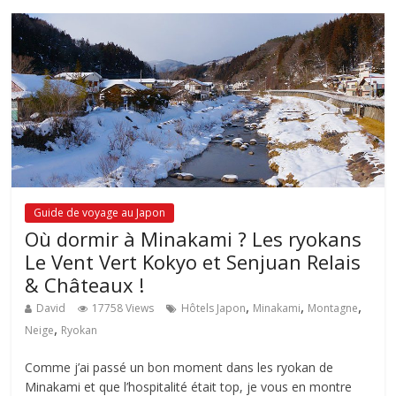
Guide de voyage au Japon
Où dormir à Minakami ? Les ryokans
Le Vent Vert Kokyo et Senjuan Relais
& Châteaux !
,
,
,
David
17758 Views
Hôtels Japon
Minakami
Montagne
,
Neige
Ryokan
Comme j’ai passé un bon moment dans les ryokan de
Minakami et que l’hospitalité était top, je vous en montre