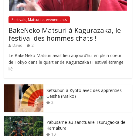
Festivals, Matsuri et évènements
BakeNeko Matsuri à Kagurazaka, le
festival des hommes chats !
David
2
Le BakeNeko Matsuri avait lieu aujourd’hui en plein coeur
de Tokyo dans le quartier de Kagurazaka ! Festival étrange
lié
Setsubun à Kyoto avec des apprenties
Geisha (Maiko)
2
Yabusame au sanctuaire Tsurugaoka de
Kamakura !
10