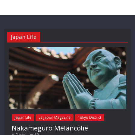
Japan Life
Japan Life
Le Japon Magazine
Tokyo District
Nakameguro Mélancolie
David
10