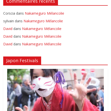
Commentaires récents
Corscia
dans
Nakameguro Mélancolie
sylvain
dans
Nakameguro Mélancolie
David
dans
Nakameguro Mélancolie
David
dans
Nakameguro Mélancolie
David
dans
Nakameguro Mélancolie
Japon Festivals