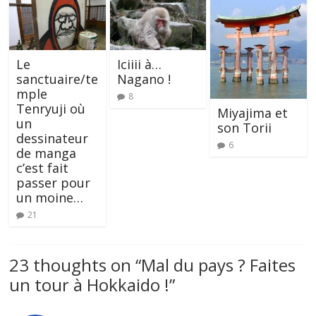
Le
Iciiii à…
sanctuaire/te
Nagano !
mple
8
Tenryuji où
Miyajima et
un
son Torii
dessinateur
6
de manga
c’est fait
passer pour
un moine…
21
23 thoughts on “
Mal du pays ? Faites
un tour à Hokkaido !
”