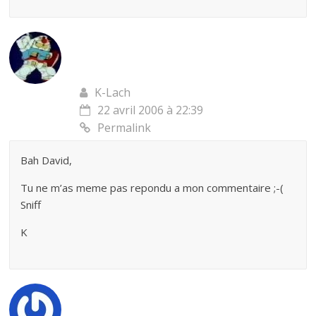
K-Lach
22 avril 2006 à 22:39
Permalink
Bah David,
Tu ne m’as meme pas repondu a mon commentaire ;-(
Sniff
K