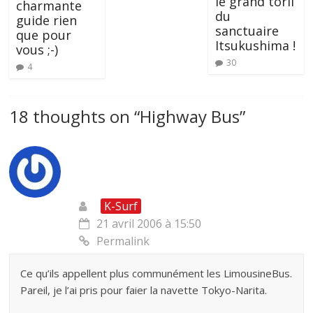
le grand torii
charmante
du
guide rien
sanctuaire
que pour
Itsukushima !
vous ;-)
30
4
18 thoughts on “
Highway Bus
”
K-Surf
21 avril 2006 à 15:50
Permalink
Ce qu’ils appellent plus communément les LimousineBus.
Pareil, je l’ai pris pour faier la navette Tokyo-Narita.