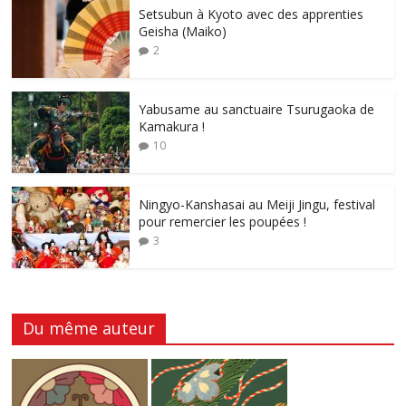
Setsubun à Kyoto avec des apprenties
Geisha (Maiko)
2
Yabusame au sanctuaire Tsurugaoka de
Kamakura !
10
Ningyo-Kanshasai au Meiji Jingu, festival
pour remercier les poupées !
3
Du même auteur