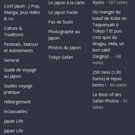
Kyoto
- 107 votes
Le Japon à la carte
Cool Japan : J-Pop,
Où manger du
Manga, Jeux Vidéo
Le Japon Facile
bœuf de Kobe en
& co.
Pas de Sushi
Teppanyaki à
Culture &
Tokyo ? Et puis
Photographe au
Traditions
c’est quoi du
Japon
Wagyu, Hida, un
Festivals, Matsuri
Photos du Japon
bon saké
et évènements
Daïginjo…
- 68
Tokyo Safari
General
votes
Guide de voyage
250 Yens (1,90
au Japon
Euros) le repas
bento !
- 60 votes
Guides voyage
pratique
Le Best-of des
Safari Photos
- 51
Hébergement
votes
Inclassables
Japan Life
Japan Life