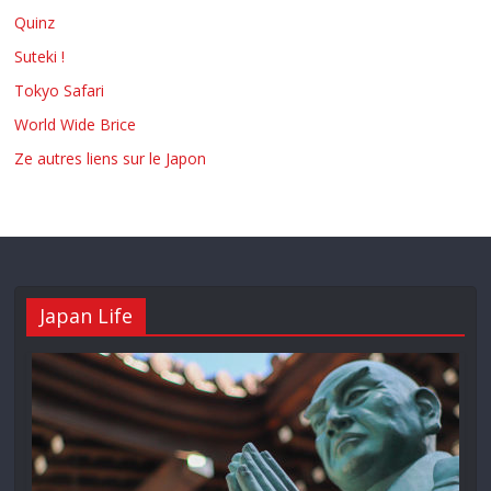
Quinz
Suteki !
Tokyo Safari
World Wide Brice
Ze autres liens sur le Japon
Japan Life