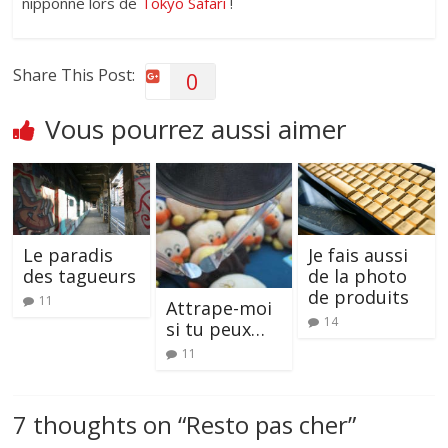
nipponne lors de
Tokyo Safari
!
Share This Post:
0
Vous pourrez aussi aimer
Le paradis
Je fais aussi
des tagueurs
de la photo
de produits
11
Attrape-moi
14
si tu peux…
11
7 thoughts on “
Resto pas cher
”