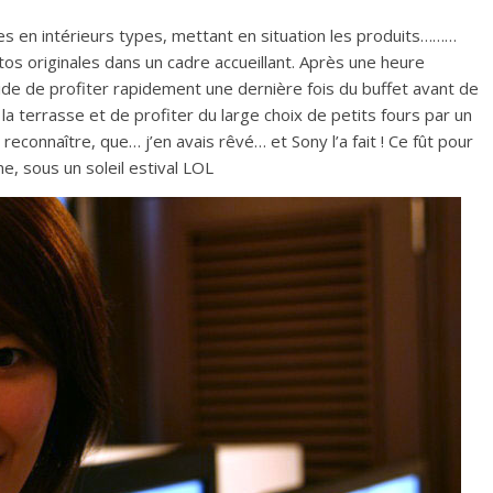
ées en intérieurs types, mettant en situation les produits………
otos originales dans un cadre accueillant. Après une heure
cide de profiter rapidement une dernière fois du buffet avant de
 la terrasse et de profiter du large choix de petits fours par un
 reconnaître, que… j’en avais rêvé… et Sony l’a fait ! Ce fût pour
e, sous un soleil estival LOL