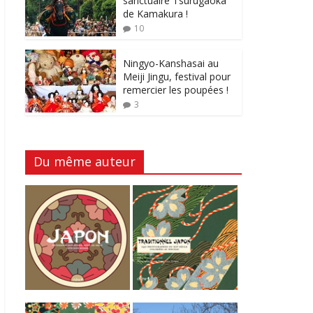
sanctuaire Tsurugaoka
de Kamakura !
10
Ningyo-Kanshasai au
Meiji Jingu, festival pour
remercier les poupées !
3
Du même auteur