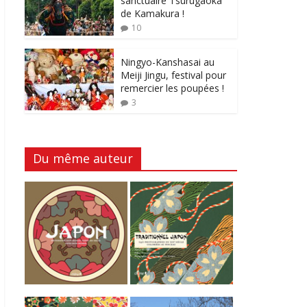
sanctuaire Tsurugaoka
de Kamakura !
10
Ningyo-Kanshasai au
Meiji Jingu, festival pour
remercier les poupées !
3
Du même auteur