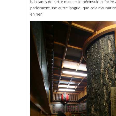
habitants de cette minuscule péninsule coïncée 
parleraient une autre langue, que cela n’aurait 
en rien.