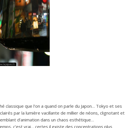
iché classique que l’on a quand on parle du Japon… Tokyo et ses
clairés par la lumière vacillante de millier de néons, clignotant et
semblant d’animation dans un chaos esthétique…
mps, c’est vrai… certes il existe des concentrations plus