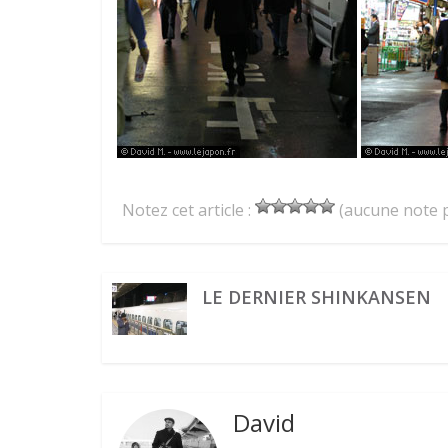
Notez cet article :
(aucune note p
LE DERNIER SHINKANSEN
David