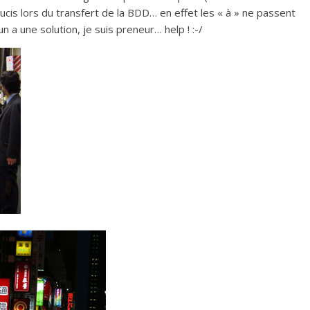
oucis lors du transfert de la BDD… en effet les « à » ne passent
’un a une solution, je suis preneur… help ! :-/