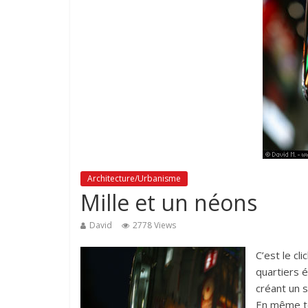
Architecture/Urbanisme
Mille et un néons
David
2778 Views
C’est le cl
quartiers é
créant un 
En même te