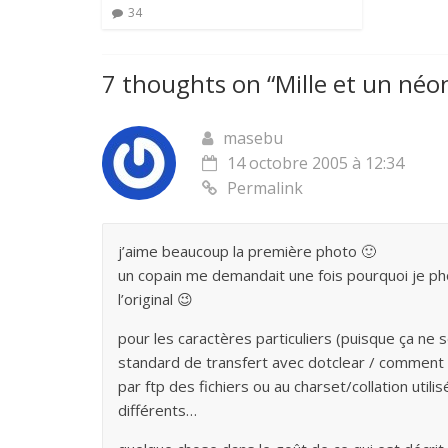
34
7 thoughts on “
Mille et un néo
masebu
14 octobre 2005 à 12:34
Permalink
j’aime beaucoup la première photo 🙂
un copain me demandait une fois pourquoi je phot
l’original 😉
pour les caractères particuliers (puisque ça ne se
standard de transfert avec dotclear / comment t
par ftp des fichiers ou au charset/collation utili
différents…