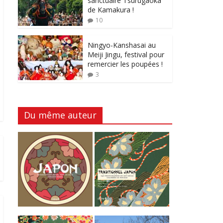
sanctuaire Tsurugaoka
de Kamakura !
10
Ningyo-Kanshasai au
Meiji Jingu, festival pour
remercier les poupées !
3
Du même auteur