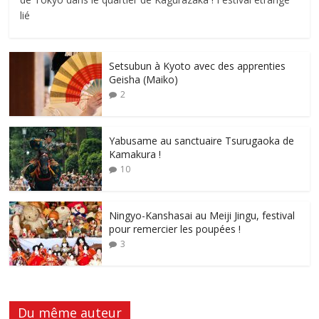
lié
Setsubun à Kyoto avec des apprenties
Geisha (Maiko)
2
Yabusame au sanctuaire Tsurugaoka de
Kamakura !
10
Ningyo-Kanshasai au Meiji Jingu, festival
pour remercier les poupées !
3
Du même auteur