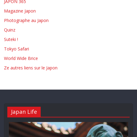
JAPON 365
Magazine Japon
Photographe au Japon
Quinz
Suteki !
Tokyo Safari
World Wide Brice
Ze autres liens sur le Japon
Japan Life