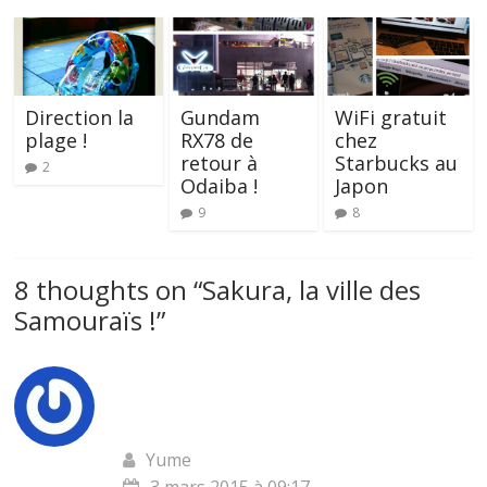
Direction la
Gundam
WiFi gratuit
plage !
RX78 de
chez
retour à
Starbucks au
2
Odaiba !
Japon
9
8
8 thoughts on “
Sakura, la ville des
Samouraïs !
”
Yume