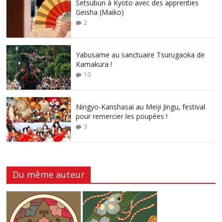
Setsubun à Kyoto avec des apprenties
Geisha (Maiko)
2
Yabusame au sanctuaire Tsurugaoka de
Kamakura !
10
Ningyo-Kanshasai au Meiji Jingu, festival
pour remercier les poupées !
3
Du même auteur