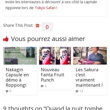
invite les internautes à découvrir à ses côté la capitale
nipponne lors de
Tokyo Safari
!
Share This Post:
0
Vous pourrez aussi aimer
Nakagin
Nouveau
Les Sakura
Capsule en
Fanta Fruit
c’est
démo à
Punch
vraiment
Roppongi
maintenant !
2
5
13
9 thoughts on “
Quand la nuit tombe