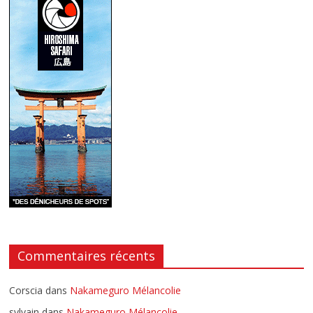
Commentaires récents
Corscia
dans
Nakameguro Mélancolie
sylvain
dans
Nakameguro Mélancolie