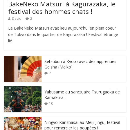
BakeNeko Matsuri à Kagurazaka, le
festival des hommes chats !
David
2
Le BakeNeko Matsuri avait lieu aujourd’hui en plein coeur
de Tokyo dans le quartier de Kagurazaka ! Festival étrange
lié
Setsubun à Kyoto avec des apprenties
Geisha (Maiko)
2
Yabusame au sanctuaire Tsurugaoka de
Kamakura !
10
Ningyo-Kanshasai au Meiji Jingu, festival
pour remercier les poupées !