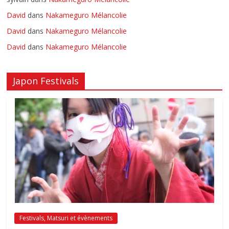
David
dans
Nakameguro Mélancolie
David
dans
Nakameguro Mélancolie
David
dans
Nakameguro Mélancolie
Japon Festivals
Festivals, Matsuri et évènements