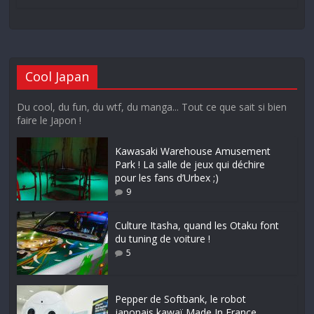
Cool Japan
Du cool, du fun, du wtf, du manga... Tout ce que sait si bien
faire le Japon !
Kawasaki Warehouse Amusement
Park ! La salle de jeux qui déchire
pour les fans d’Urbex ;)
9
Culture Itasha, quand les Otaku font
du tuning de voiture !
5
Pepper de Softbank, le robot
japonais kawaï Made In France