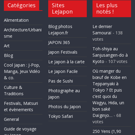
Catégories
Sites
Les plus
LeJapon
notés !
Alimentation
Blog photos
Le dernier
Architecture/Urbani
LeJapon.fr
Samouraï
- 138
sme
votes
JAPON 365
Art
Toh-shiya au
Japon Festivals
Sanjusangen-do à
Blog
Kyoto
- 107 votes
Le Japon à la carte
Cool Japan : J-Pop,
Où manger du
Manga, Jeux Vidéo
Le Japon Facile
bœuf de Kobe en
& co.
Pas de Sushi
Teppanyaki à
Culture &
Tokyo ? Et puis
Photographe au
Traditions
c’est quoi du
Japon
Wagyu, Hida, un
Festivals, Matsuri
Photos du Japon
bon saké
et évènements
Daïginjo…
- 68
Tokyo Safari
General
votes
Guide de voyage
250 Yens (1,90