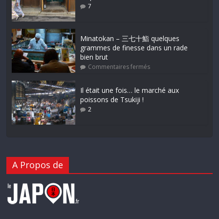
7
Minatokan – 三七十鮨 quelques
grammes de finesse dans un rade
bien brut
Commentaires fermés
Il était une fois… le marché aux
poissons de Tsukiji !
2
A Propos de