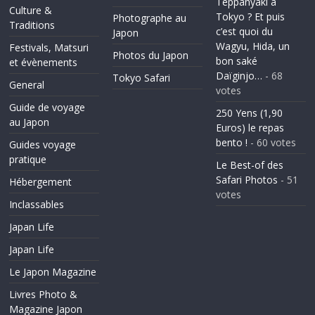
Teppanyaki à
Culture &
Tokyo ? Et puis
Photographe au
Traditions
c’est quoi du
Japon
Wagyu, Hida, un
Festivals, Matsuri
Photos du Japon
bon saké
et évènements
Daïginjo…
- 68
Tokyo Safari
General
votes
Guide de voyage
250 Yens (1,90
au Japon
Euros) le repas
bento !
- 60 votes
Guides voyage
pratique
Le Best-of des
Safari Photos
- 51
Hébergement
votes
Inclassables
Japan Life
Japan Life
Le Japon Magazine
Livres Photo &
Magazine Japon