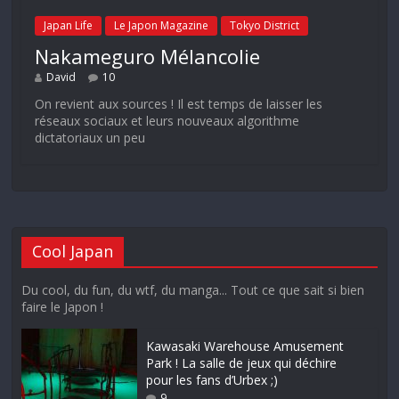
Japan Life
Le Japon Magazine
Tokyo District
Nakameguro Mélancolie
David
10
On revient aux sources ! Il est temps de laisser les
réseaux sociaux et leurs nouveaux algorithme
dictatoriaux un peu
Cool Japan
Du cool, du fun, du wtf, du manga... Tout ce que sait si bien
faire le Japon !
Kawasaki Warehouse Amusement
Park ! La salle de jeux qui déchire
pour les fans d’Urbex ;)
9