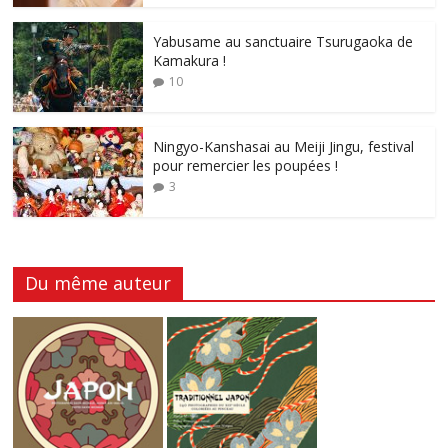
Yabusame au sanctuaire Tsurugaoka de
Kamakura !
10
Ningyo-Kanshasai au Meiji Jingu, festival
pour remercier les poupées !
3
Du même auteur