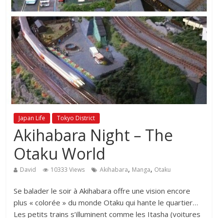
Japan Life
Tokyo District
Akihabara Night – The
Otaku World
,
,
David
10333 Views
Akihabara
Manga
Otaku
Se balader le soir à Akihabara offre une vision encore
plus « colorée » du monde Otaku qui hante le quartier…
Les petits trains s’illuminent comme les Itasha (voitures