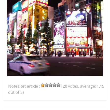
Notez cet article :
(
20
votes, average:
1,15
out of 5)