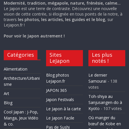
Modernité, tradition, mégapole, nature, frénésie, calme…
Le Japon est une terre de contraste. Découvrez une nouvelle
vision de cette contrée, si éloignée en tous points de la notre, à
travers
les photos, les articles, les guides et le blog
, sur
LeJapon.fr !
Pour voir le Japon autrement !
Catégories
Sites
Les plus
LeJapon
notés !
Alimentation
Blog photos
Le dernier
Architecture/Urbani
LeJapon.fr
Samouraï
- 138
sme
votes
JAPON 365
Art
Toh-shiya au
Japon Festivals
Sanjusangen-do à
Blog
Kyoto
- 107 votes
Le Japon à la carte
Cool Japan : J-Pop,
Où manger du
Manga, Jeux Vidéo
Le Japon Facile
bœuf de Kobe en
& co.
Pas de Sushi