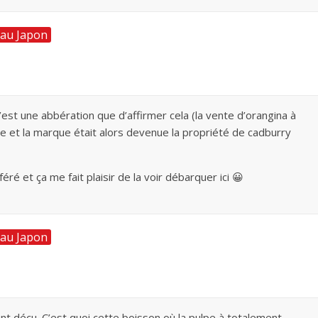
 au Japon
est une abbération que d’affirmer cela (la vente d’orangina à
ne et la marque était alors devenue la propriété de cadburry
é et ça me fait plaisir de la voir débarquer ici 😀
 au Japon
ent déçu. C’est quoi cette boisson où la pulpe à totalement