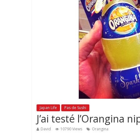
Japan Life
Pas de Sushi
J’ai testé l’Orangina ni
David
10790 Views
Orangina