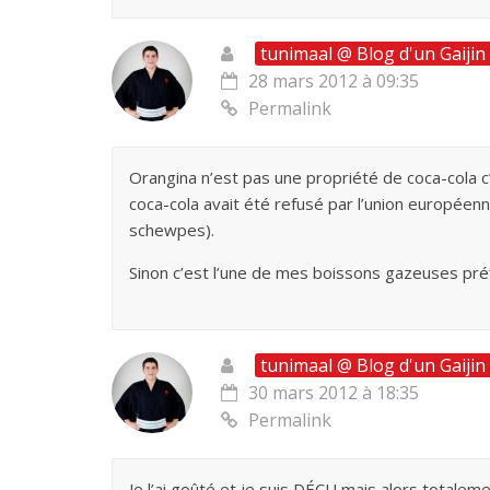
tunimaal @ Blog d'un Gaijin
28 mars 2012 à 09:35
Permalink
Orangina n’est pas une propriété de coca-cola c’
coca-cola avait été refusé par l’union européen
schewpes).
Sinon c’est l’une de mes boissons gazeuses préfér
tunimaal @ Blog d'un Gaijin
30 mars 2012 à 18:35
Permalink
Je l’ai goûté et je suis DÉÇU mais alors totalem