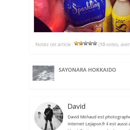
Notez cet article :
(
10
votes, ave
SAYONARA HOKKAIDO
David
David Michaud est photographe 
Internet LeJapon.fr il est auss