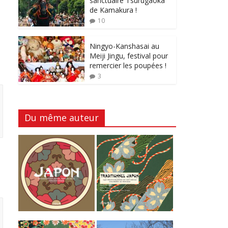
sanctuaire Tsurugaoka
de Kamakura !
10
Ningyo-Kanshasai au
Meiji Jingu, festival pour
remercier les poupées !
3
Du même auteur