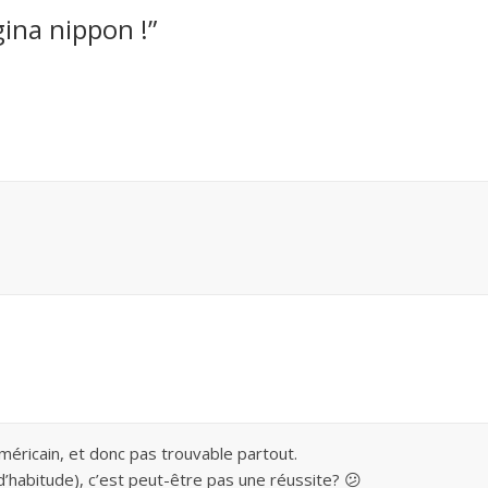
ngina nippon !
”
méricain, et donc pas trouvable partout.
 d’habitude), c’est peut-être pas une réussite? 😕