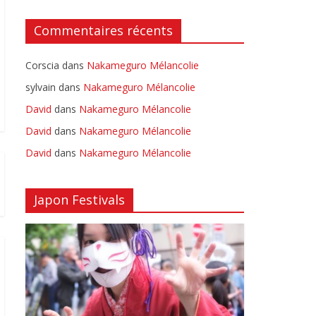
Commentaires récents
Corscia
dans
Nakameguro Mélancolie
sylvain
dans
Nakameguro Mélancolie
David
dans
Nakameguro Mélancolie
David
dans
Nakameguro Mélancolie
David
dans
Nakameguro Mélancolie
Japon Festivals