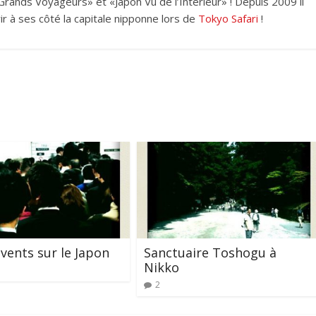
rands Voyageurs» et «Japon Vu de l’Intérieur» ! Depuis 2009 il
ir à ses côté la capitale nipponne lors de
Tokyo Safari
!
vents sur le Japon
Sanctuaire Toshogu à
Nikko
2