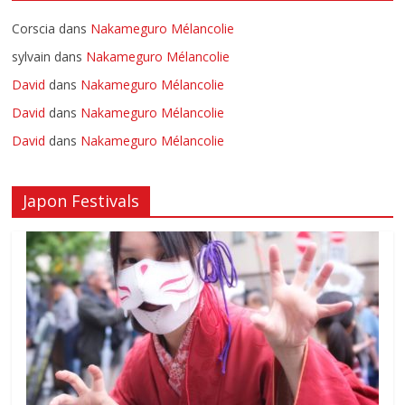
Corscia
dans
Nakameguro Mélancolie
sylvain
dans
Nakameguro Mélancolie
David
dans
Nakameguro Mélancolie
David
dans
Nakameguro Mélancolie
David
dans
Nakameguro Mélancolie
Japon Festivals