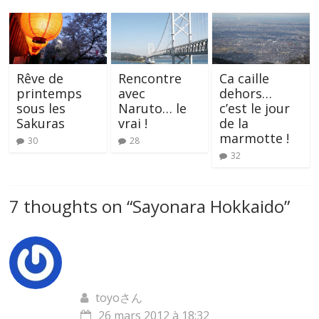
Rêve de
Rencontre
Ca caille
printemps
avec
dehors…
sous les
Naruto… le
c’est le jour
Sakuras
vrai !
de la
marmotte !
30
28
32
7 thoughts on “
Sayonara Hokkaido
”
toyoさん
26 mars 2012 à 18:32