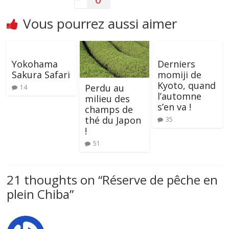
Vous pourrez aussi aimer
Yokohama
Derniers
Sakura Safari
momiji de
Kyoto, quand
Perdu au
14
l’automne
milieu des
s’en va !
champs de
thé du Japon
35
!
51
21 thoughts on “
Réserve de pêche en
plein Chiba
”