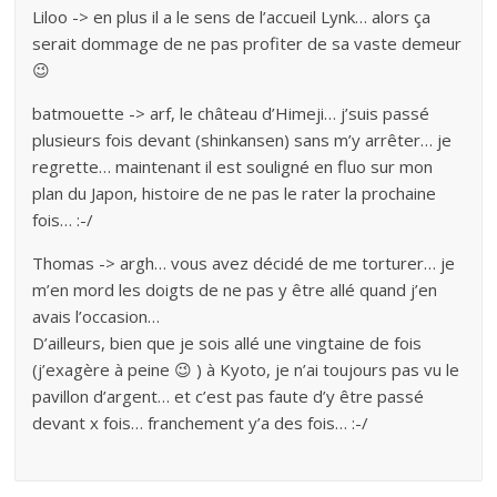
Liloo -> en plus il a le sens de l’accueil Lynk… alors ça
serait dommage de ne pas profiter de sa vaste demeur
😉
batmouette -> arf, le château d’Himeji… j’suis passé
plusieurs fois devant (shinkansen) sans m’y arrêter… je
regrette… maintenant il est souligné en fluo sur mon
plan du Japon, histoire de ne pas le rater la prochaine
fois… :-/
Thomas -> argh… vous avez décidé de me torturer… je
m’en mord les doigts de ne pas y être allé quand j’en
avais l’occasion…
D’ailleurs, bien que je sois allé une vingtaine de fois
(j’exagère à peine 😉 ) à Kyoto, je n’ai toujours pas vu le
pavillon d’argent… et c’est pas faute d’y être passé
devant x fois… franchement y’a des fois… :-/