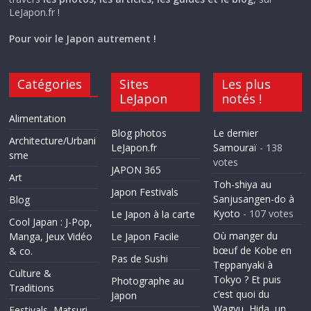
LeJapon.fr !
Pour voir le Japon autrement !
Catégories
Sites
Les plus
LeJapon
notés !
Alimentation
Blog photos
Le dernier
Architecture/Urbani
LeJapon.fr
Samouraï
- 138
sme
votes
JAPON 365
Art
Toh-shiya au
Japon Festivals
Sanjusangen-do à
Blog
Kyoto
- 107 votes
Le Japon à la carte
Cool Japan : J-Pop,
Où manger du
Manga, Jeux Vidéo
Le Japon Facile
bœuf de Kobe en
& co.
Pas de Sushi
Teppanyaki à
Culture &
Tokyo ? Et puis
Photographe au
Traditions
c’est quoi du
Japon
Wagyu, Hida, un
Festivals, Matsuri