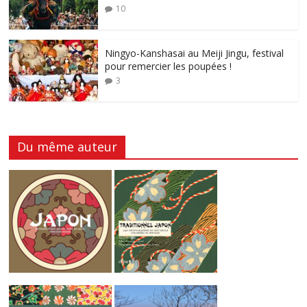
10
Ningyo-Kanshasai au Meiji Jingu, festival
pour remercier les poupées !
3
Du même auteur