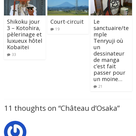
Shikoku jour
Court-circuit
Le
3 – Kotohira,
sanctuaire/te
19
pèlerinage et
mple
luxueux hôtel
Tenryuji où
Kobaitei
un
dessinateur
33
de manga
c’est fait
passer pour
un moine…
21
11 thoughts on “
Château d’Osaka
”