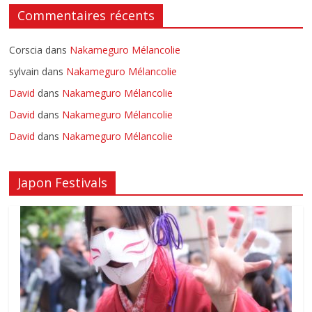
Commentaires récents
Corscia
dans
Nakameguro Mélancolie
sylvain
dans
Nakameguro Mélancolie
David
dans
Nakameguro Mélancolie
David
dans
Nakameguro Mélancolie
David
dans
Nakameguro Mélancolie
Japon Festivals