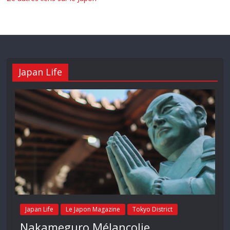
Japan Life
Japan Life
Le Japon Magazine
Tokyo District
Nakameguro Mélancolie