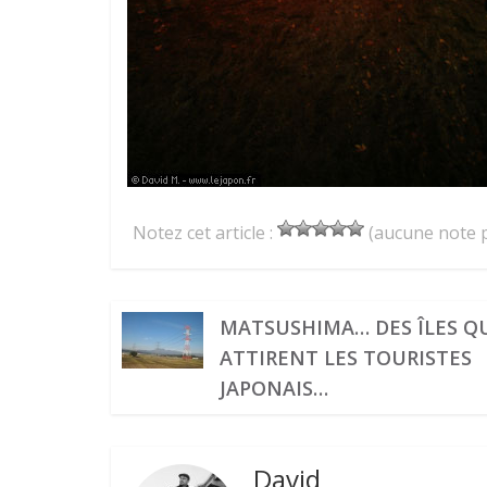
Notez cet article :
(aucune note p
MATSUSHIMA… DES ÎLES Q
ATTIRENT LES TOURISTES
JAPONAIS…
David