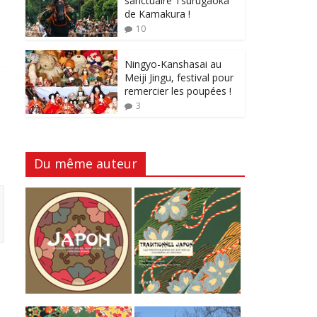
sanctuaire Tsurugaoka
de Kamakura !
10
Ningyo-Kanshasai au
Meiji Jingu, festival pour
remercier les poupées !
3
Du même auteur