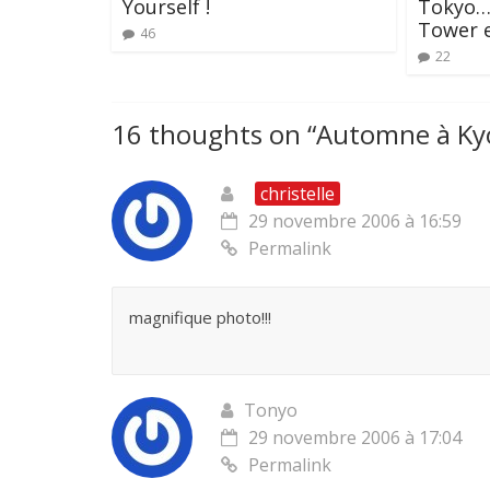
Yourself !
Tokyo…
Tower e
46
22
16 thoughts on “
Automne à Kyo
christelle
29 novembre 2006 à 16:59
Permalink
magnifique photo!!!
Tonyo
29 novembre 2006 à 17:04
Permalink