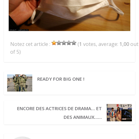
Notez cet article :
(
1
votes, average:
1,00
out
of 5)
READY FOR BIG ONE !
ENCORE DES ACTRICES DE DRAMA… ET
DES ANIMAUX……