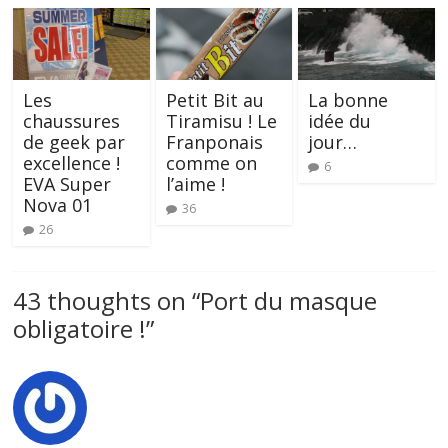
Les
Petit Bit au
La bonne
chaussures
Tiramisu ! Le
idée du
de geek par
Franponais
jour…
excellence !
comme on
6
EVA Super
l’aime !
Nova 01
36
26
43 thoughts on “
Port du masque
obligatoire !
”