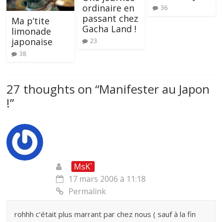
ordinaire en
36
passant chez
Ma p’tite
Gacha Land !
limonade
japonaise
23
38
27 thoughts on “
Manifester au Japon
!
”
MsK`
17 mars 2006 à 11:18
Permalink
rohhh c’était plus marrant par chez nous ( sauf à la fin