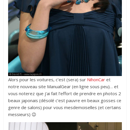
Alors pour les voitures, c’est (sera) sur
NihonCar
et
notre nouveau site ManualGear (en ligne sous peu)… et
vous noterez que j’ai fait l’effort de prendre en photos 2
beaux japonais (désolé c’est pauvre en beaux gosses ce
genre de salons) pour vous mesdemoiselles (et certains
messieurs) 😉