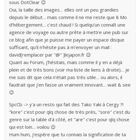
sous DotClear 😉
Oui, la taille des images… elles ont un peu grandies
depuis le début… mais comme il ne me reste que 8 Mo
d’hébergement… c’est chaud ! Si quelqu’un connaît une
agence de voyage ou autre prête à mettre une pub sur
ce blog afin que je puisse me payer un espace disque
suffisant, qu’il n’hésite pas à m’envoyer un mail :
david[remplacer par "@" ]lejapon.fr 😉
Quant au Forum, j’hésitais, mais comme il y en a déjà
plein et de très bons (voir ma liste de liens à droite)… je
me suis dit que cela n’était pas très utile… ou alors, il
faudrait que j’en fasse un vraiment innovant… wait & see
😉
SpcCb -> y’a un resto qui fait des Tako Yaki à Cergy ?!
"kore" c’est pour qlq chose de très près, "sore" c’est du
genre sur la table d’à côté, et "are" c’est pour qlq chose
qui est loin… voilou 😉
Hum hum, j’espère que tu connais la signification de ta