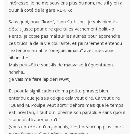
intéresse. Je ne me souviens plus du nom, mais il y en a
qu’un à coté de la gare RER. -.o
Sans quoi, pour "kore", "sore" etc. oui, je vois bien >.-
c’était juste pour dire que tu es vachement polit -.o
Perso, je copie pas mal sur les autres pour apprendre
ces trucs là de la vie courante, et j’ai rarement entendu
l’extention aimable "onegaïshimasu" avec mes amis
nihonistes.
Mais peut-être sont-ils de mauvaise fréquentation,
hahaha..
(je vais me faire lapider! @.@;)
Et pour la signification de ma petite phrase; bien
entendu que je sais ce que cela veut dire. Ca veut dire
"Quand M. Poulpe veut sortir dehors mais que le temps
est incertain, il faut qu’il prenne son parapluie sans quoi il
risque d’attraper un ru’b".
(vous noterez qu’en japonais, c’est beaucoup plus court
qu’en français: C’est génial le Japonais!)