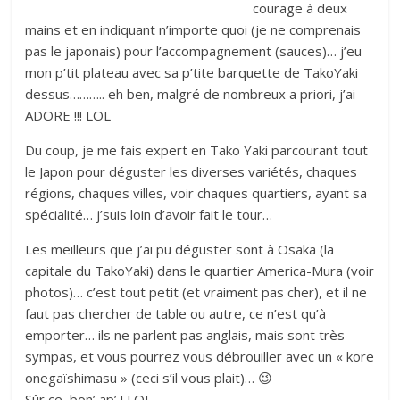
courage à deux
mains et en indiquant n’importe quoi (je ne comprenais
pas le japonais) pour l’accompagnement (sauces)… j’eu
mon p’tit plateau avec sa p’tite barquette de TakoYaki
dessus……….. eh ben, malgré de nombreux a priori, j’ai
ADORE !!! LOL
Du coup, je me fais expert en Tako Yaki parcourant tout
le Japon pour déguster les diverses variétés, chaques
régions, chaques villes, voir chaques quartiers, ayant sa
spécialité… j’suis loin d’avoir fait le tour…
Les meilleurs que j’ai pu déguster sont à Osaka (la
capitale du TakoYaki) dans le quartier America-Mura (voir
photos)… c’est tout petit (et vraiment pas cher), et il ne
faut pas chercher de table ou autre, ce n’est qu’à
emporter… ils ne parlent pas anglais, mais sont très
sympas, et vous pourrez vous débrouiller avec un « kore
onegaïshimasu » (ceci s’il vous plait)… 😉
Sûr ce, bon’ ap’ ! LOL