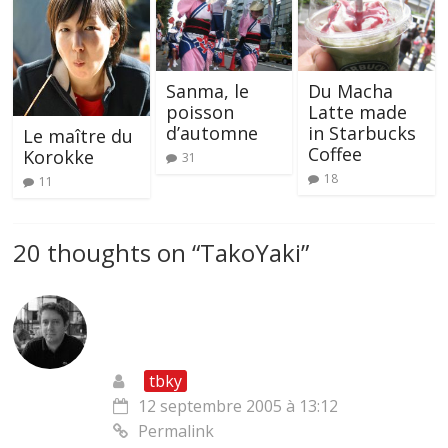
Sanma, le
Du Macha
poisson
Latte made
d’automne
in Starbucks
Le maître du
Coffee
Korokke
31
18
11
20 thoughts on “
TakoYaki
”
tbky
12 septembre 2005 à 13:12
Permalink