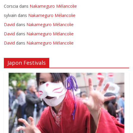
Corscia
dans
Nakameguro Mélancolie
sylvain
dans
Nakameguro Mélancolie
David
dans
Nakameguro Mélancolie
David
dans
Nakameguro Mélancolie
David
dans
Nakameguro Mélancolie
Japon Festivals