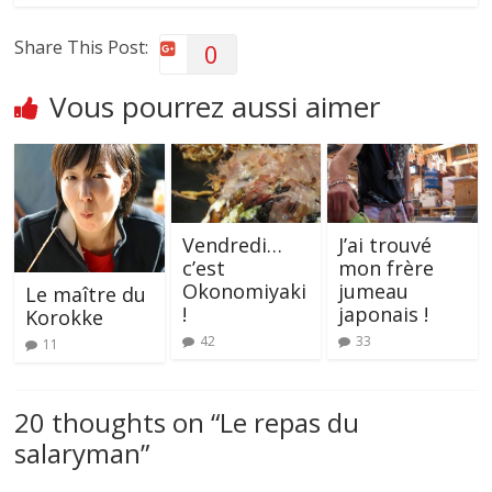
Share This Post:
0
Vous pourrez aussi aimer
Vendredi…
J’ai trouvé
c’est
mon frère
Okonomiyaki
jumeau
Le maître du
!
japonais !
Korokke
42
33
11
20 thoughts on “
Le repas du
salaryman
”