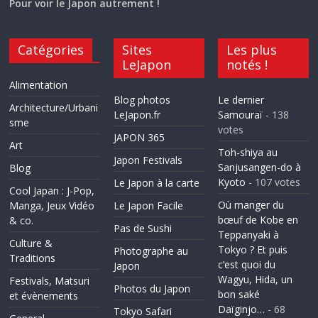
Pour voir le Japon autrement !
Catégories
Sites
Les plus
LeJapon
notés !
Alimentation
Blog photos
Le dernier
Architecture/Urbani
LeJapon.fr
Samouraï
- 138
sme
votes
JAPON 365
Art
Toh-shiya au
Japon Festivals
Sanjusangen-do à
Blog
Kyoto
- 107 votes
Le Japon à la carte
Cool Japan : J-Pop,
Où manger du
Manga, Jeux Vidéo
Le Japon Facile
bœuf de Kobe en
& co.
Pas de Sushi
Teppanyaki à
Culture &
Tokyo ? Et puis
Photographe au
Traditions
c’est quoi du
Japon
Wagyu, Hida, un
Festivals, Matsuri
Photos du Japon
bon saké
et évènements
Daïginjo…
- 68
Tokyo Safari