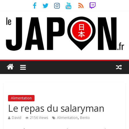
Alimentation
Le repas du salaryman
,
David
2156 Views
Alimentation
Bento