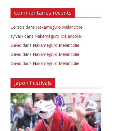
Commentaires récents
Corscia
dans
Nakameguro Mélancolie
sylvain
dans
Nakameguro Mélancolie
David
dans
Nakameguro Mélancolie
David
dans
Nakameguro Mélancolie
David
dans
Nakameguro Mélancolie
Japon Festivals