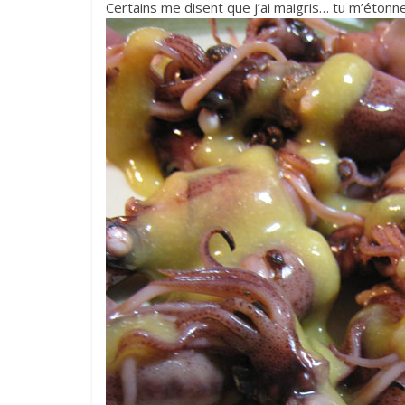
Certains me disent que j’ai maigris… tu m’éton