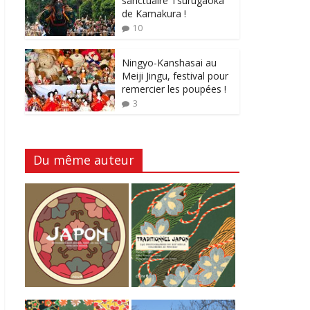
sanctuaire Tsurugaoka
de Kamakura !
10
Ningyo-Kanshasai au
Meiji Jingu, festival pour
remercier les poupées !
3
Du même auteur