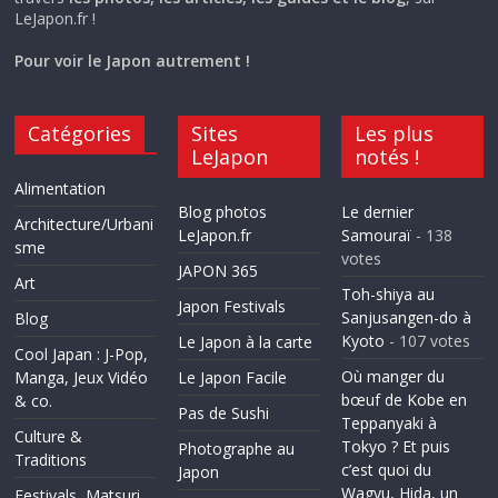
LeJapon.fr !
Pour voir le Japon autrement !
Catégories
Sites
Les plus
LeJapon
notés !
Alimentation
Blog photos
Le dernier
Architecture/Urbani
LeJapon.fr
Samouraï
- 138
sme
votes
JAPON 365
Art
Toh-shiya au
Japon Festivals
Sanjusangen-do à
Blog
Kyoto
- 107 votes
Le Japon à la carte
Cool Japan : J-Pop,
Où manger du
Manga, Jeux Vidéo
Le Japon Facile
bœuf de Kobe en
& co.
Pas de Sushi
Teppanyaki à
Culture &
Tokyo ? Et puis
Photographe au
Traditions
c’est quoi du
Japon
Wagyu, Hida, un
Festivals, Matsuri