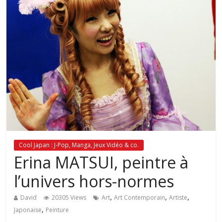
Cool Japan : J-Pop, Manga, Jeux Vidéo & co.
Erina MATSUI, peintre à
l’univers hors-normes
,
,
,
David
20305 Views
Art
Art Contemporain
Artiste
,
Japonaise
Peinture