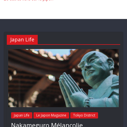
Japan Life
Japan Life
Le Japon Magazine
Tokyo District
Nakameguro Mélancolie