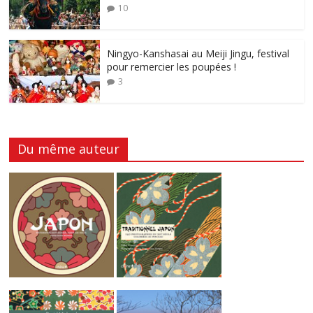
10
Ningyo-Kanshasai au Meiji Jingu, festival
pour remercier les poupées !
3
Du même auteur