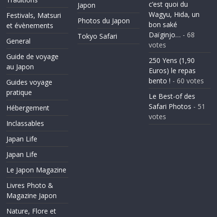
c’est quoi du
Japon
Wagyu, Hida, un
Festivals, Matsuri
Photos du Japon
bon saké
et évènements
Daïginjo…
- 68
Tokyo Safari
General
votes
Guide de voyage
250 Yens (1,90
au Japon
Euros) le repas
bento !
- 60 votes
Guides voyage
pratique
Le Best-of des
Safari Photos
- 51
Hébergement
votes
Inclassables
Japan Life
Japan Life
Le Japon Magazine
Livres Photo &
Magazine Japon
Nature, Flore et