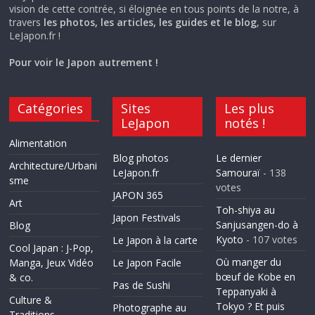
vision de cette contrée, si éloignée en tous points de la notre, à
travers
les photos, les articles, les guides et le blog
, sur
LeJapon.fr !
Pour voir le Japon autrement !
Catégories
Sites
Les plus
LeJapon
notés !
Alimentation
Blog photos
Le dernier
Architecture/Urbani
LeJapon.fr
Samouraï
- 138
sme
votes
JAPON 365
Art
Toh-shiya au
Japon Festivals
Sanjusangen-do à
Blog
Kyoto
- 107 votes
Le Japon à la carte
Cool Japan : J-Pop,
Où manger du
Manga, Jeux Vidéo
Le Japon Facile
bœuf de Kobe en
& co.
Pas de Sushi
Teppanyaki à
Culture &
Tokyo ? Et puis
Photographe au
Traditions