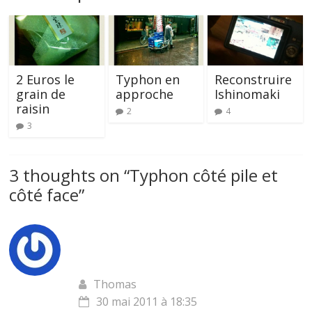
2 Euros le
Typhon en
Reconstruire
grain de
approche
Ishinomaki
raisin
2
4
3
3 thoughts on “
Typhon côté pile et
côté face
”
Thomas
30 mai 2011 à 18:35