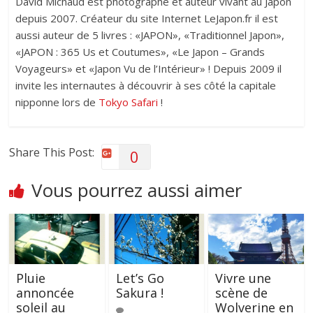
David Michaud est photographe et auteur vivant au Japon
depuis 2007. Créateur du site Internet LeJapon.fr il est
aussi auteur de 5 livres : «JAPON», «Traditionnel Japon»,
«JAPON : 365 Us et Coutumes», «Le Japon – Grands
Voyageurs» et «Japon Vu de l’Intérieur» ! Depuis 2009 il
invite les internautes à découvrir à ses côté la capitale
nipponne lors de
Tokyo Safari
!
Share This Post:
0
Vous pourrez aussi aimer
Pluie
Let’s Go
Vivre une
annoncée
Sakura !
scène de
soleil au
Wolverine en