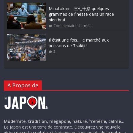
Minatokan – 三七十鮨 quelques
grammes de finesse dans un rade
bien brut
Commentaires fermés
Il était une fois… le marché aux
poissons de Tsukiji !
2
A Propos de
Modernité, tradition, mégapole, nature, frénésie, calme…
Le Japon est une terre de contraste. Découvrez une nouvelle
vision de cette contrée, si éloignée en tous points de la notre, à