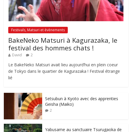
Festivals, Matsuri et évènements
BakeNeko Matsuri à Kagurazaka, le
festival des hommes chats !
David
2
Le BakeNeko Matsuri avait lieu aujourd’hui en plein coeur
de Tokyo dans le quartier de Kagurazaka ! Festival étrange
lié
Setsubun à Kyoto avec des apprenties
Geisha (Maiko)
2
Yabusame au sanctuaire Tsurugaoka de