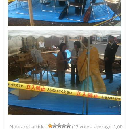
Notez cet article :
(
13
votes, average:
1,00