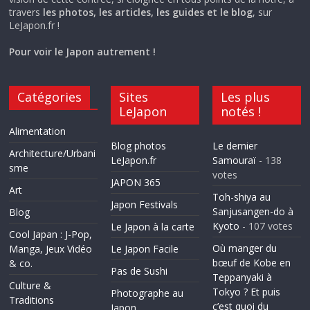
travers
les photos, les articles, les guides et le blog
, sur
LeJapon.fr !
Pour voir le Japon autrement !
Catégories
Sites
Les plus
LeJapon
notés !
Alimentation
Blog photos
Le dernier
Architecture/Urbani
LeJapon.fr
Samouraï
- 138
sme
votes
JAPON 365
Art
Toh-shiya au
Japon Festivals
Sanjusangen-do à
Blog
Kyoto
- 107 votes
Le Japon à la carte
Cool Japan : J-Pop,
Où manger du
Manga, Jeux Vidéo
Le Japon Facile
bœuf de Kobe en
& co.
Pas de Sushi
Teppanyaki à
Culture &
Tokyo ? Et puis
Photographe au
Traditions
c’est quoi du
Japon