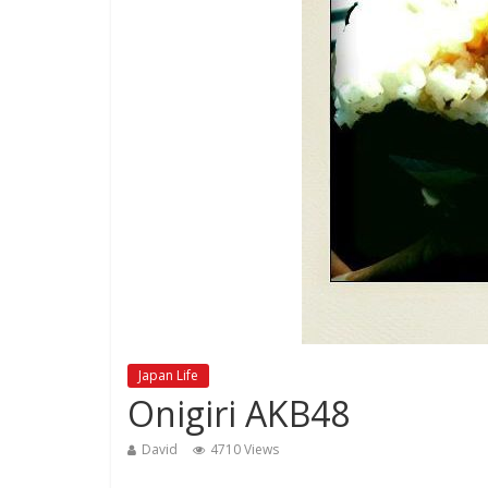
Japan Life
Onigiri AKB48
David
4710 Views