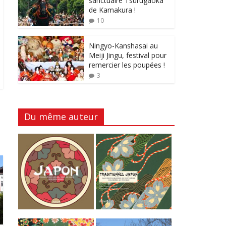
sanctuaire Tsurugaoka
de Kamakura !
10
Ningyo-Kanshasai au
Meiji Jingu, festival pour
remercier les poupées !
3
Du même auteur