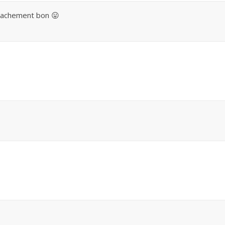
r vachement bon 😛