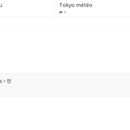
u
Tokyo météo
4
8 ? 😈