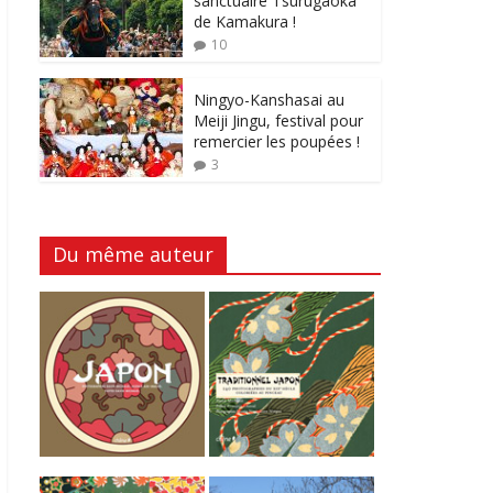
sanctuaire Tsurugaoka
de Kamakura !
10
Ningyo-Kanshasai au
Meiji Jingu, festival pour
remercier les poupées !
3
Du même auteur