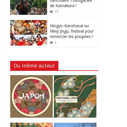
sanctuaire Tsurugaoka
de Kamakura !
10
Ningyo-Kanshasai au
Meiji Jingu, festival pour
remercier les poupées !
3
Du même auteur