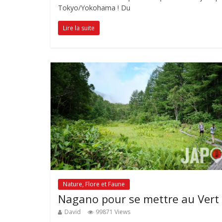
Tokyo/Yokohama ! Du
Lire la suite
Nature, Flore et Faune
Nagano pour se mettre au Vert 
David
99871 Views