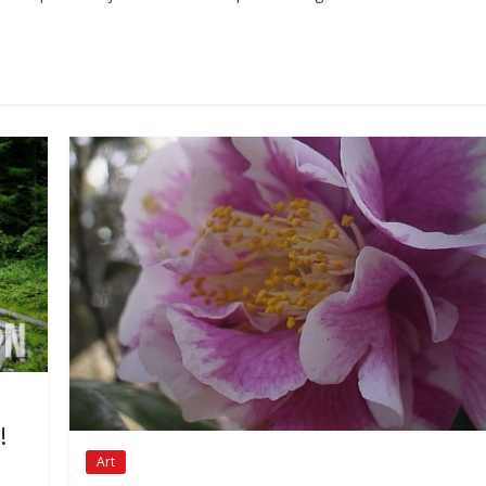
!
Art