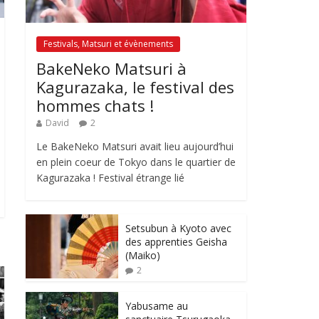
Festivals, Matsuri et évènements
BakeNeko Matsuri à
Kagurazaka, le festival des
hommes chats !
David
2
Le BakeNeko Matsuri avait lieu aujourd’hui
en plein coeur de Tokyo dans le quartier de
Kagurazaka ! Festival étrange lié
Setsubun à Kyoto avec
des apprenties Geisha
(Maiko)
2
Yabusame au