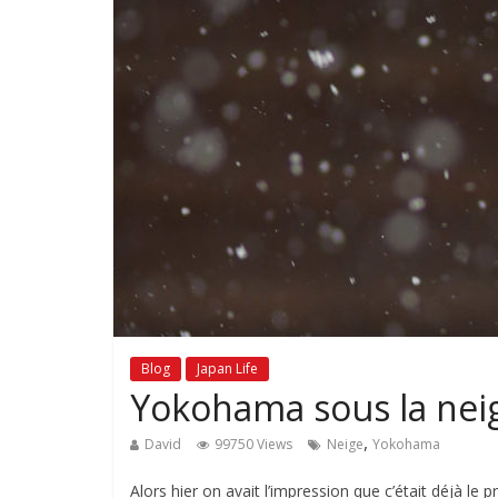
Blog
Japan Life
Yokohama sous la neig
,
David
99750 Views
Neige
Yokohama
Alors hier on avait l’impression que c’était déjà le