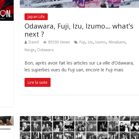
Japan Life
Odawara, Fuji, Izu, Izumo… what’s
next ?
,
,
,
,
David
85593 Views
Fuji
Izu
Izumo
Minakami
,
Neige
Odawara
Bon, après avoir fait les articles sur La ville d’Odawara,
les superbes vues du Fuji san, encore le Fuji mais
Lire la suite