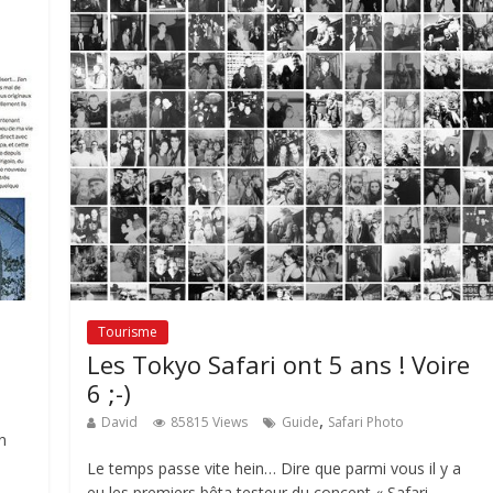
Tourisme
Les Tokyo Safari ont 5 ans ! Voire
6 ;-)
,
David
85815 Views
Guide
Safari Photo
n
Le temps passe vite hein… Dire que parmi vous il y a
eu les premiers bêta testeur du concept « Safari