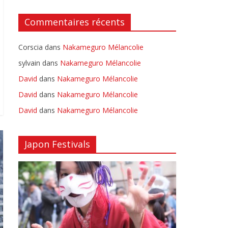
Commentaires récents
Corscia
dans
Nakameguro Mélancolie
sylvain
dans
Nakameguro Mélancolie
David
dans
Nakameguro Mélancolie
David
dans
Nakameguro Mélancolie
David
dans
Nakameguro Mélancolie
Japon Festivals