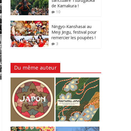
sanctuaire Tsurugaoka
de Kamakura !
10
Ningyo-Kanshasai au
Meiji Jingu, festival pour
remercier les poupées !
3
Du même auteur