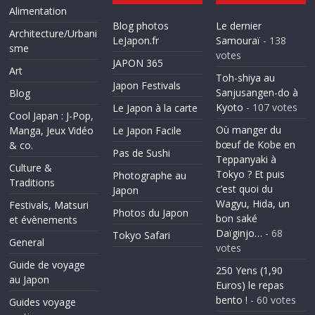
Alimentation
Blog photos
Le dernier
Architecture/Urbani
LeJapon.fr
Samouraï
- 138
sme
votes
JAPON 365
Art
Toh-shiya au
Japon Festivals
Sanjusangen-do à
Blog
Kyoto
- 107 votes
Le Japon à la carte
Cool Japan : J-Pop,
Où manger du
Manga, Jeux Vidéo
Le Japon Facile
bœuf de Kobe en
& co.
Pas de Sushi
Teppanyaki à
Culture &
Tokyo ? Et puis
Photographe au
Traditions
c’est quoi du
Japon
Wagyu, Hida, un
Festivals, Matsuri
Photos du Japon
bon saké
et évènements
Daïginjo…
- 68
Tokyo Safari
General
votes
Guide de voyage
250 Yens (1,90
au Japon
Euros) le repas
bento !
- 60 votes
Guides voyage