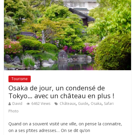
Tourisme
Osaka de jour, un condensé de
Tokyo… avec un château en plus !
,
,
,
David
6462 Views
Châteaux
Guide
Osaka
Safari
Photo
Quand on a souvent visité une ville, on pense la connaitre,
on a ses p’tites adresses… On se dit qu’on