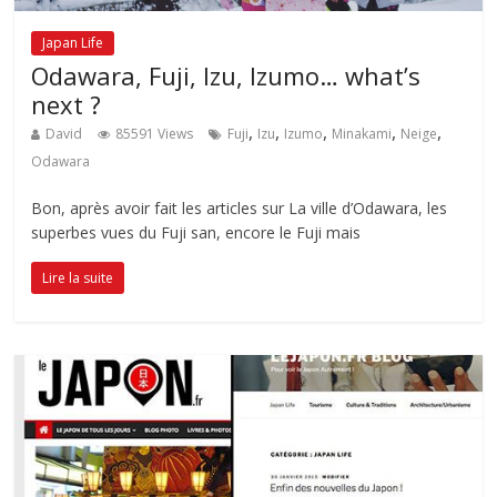
Japan Life
Odawara, Fuji, Izu, Izumo… what’s
next ?
,
,
,
,
,
David
85591 Views
Fuji
Izu
Izumo
Minakami
Neige
Odawara
Bon, après avoir fait les articles sur La ville d’Odawara, les
superbes vues du Fuji san, encore le Fuji mais
Lire la suite