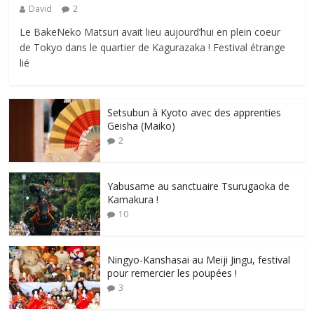
David
2
Le BakeNeko Matsuri avait lieu aujourd’hui en plein coeur
de Tokyo dans le quartier de Kagurazaka ! Festival étrange
lié
Setsubun à Kyoto avec des apprenties
Geisha (Maiko)
2
Yabusame au sanctuaire Tsurugaoka de
Kamakura !
10
Ningyo-Kanshasai au Meiji Jingu, festival
pour remercier les poupées !
3