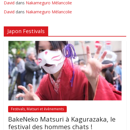
David
dans
Nakameguro Mélancolie
David
dans
Nakameguro Mélancolie
Japon Festivals
Festivals, Matsuri et évènements
BakeNeko Matsuri à Kagurazaka, le
festival des hommes chats !