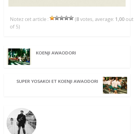
Notez cet article :
(
8
votes, average:
1,00
out
of 5)
KOENJI AWAODORI
SUPER YOSAKOI ET KOENJI AWAODORI