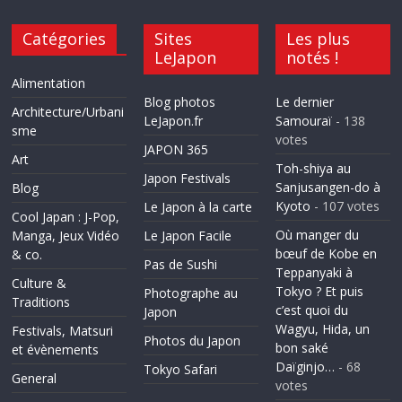
Catégories
Sites
Les plus
LeJapon
notés !
Alimentation
Blog photos
Le dernier
Architecture/Urbani
LeJapon.fr
Samouraï
- 138
sme
votes
JAPON 365
Art
Toh-shiya au
Japon Festivals
Sanjusangen-do à
Blog
Kyoto
- 107 votes
Le Japon à la carte
Cool Japan : J-Pop,
Où manger du
Manga, Jeux Vidéo
Le Japon Facile
bœuf de Kobe en
& co.
Pas de Sushi
Teppanyaki à
Culture &
Tokyo ? Et puis
Photographe au
Traditions
c’est quoi du
Japon
Wagyu, Hida, un
Festivals, Matsuri
Photos du Japon
bon saké
et évènements
Daïginjo…
- 68
Tokyo Safari
General
votes