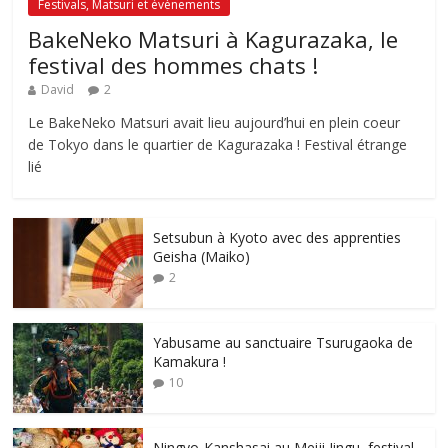
Festivals, Matsuri et évènements
BakeNeko Matsuri à Kagurazaka, le
festival des hommes chats !
David
2
Le BakeNeko Matsuri avait lieu aujourd’hui en plein coeur
de Tokyo dans le quartier de Kagurazaka ! Festival étrange
lié
Setsubun à Kyoto avec des apprenties
Geisha (Maiko)
2
Yabusame au sanctuaire Tsurugaoka de
Kamakura !
10
Ningyo-Kanshasai au Meiji Jingu, festival