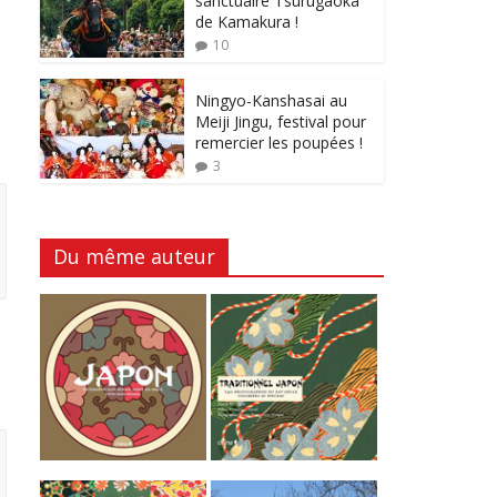
sanctuaire Tsurugaoka
de Kamakura !
10
Ningyo-Kanshasai au
Meiji Jingu, festival pour
remercier les poupées !
3
Du même auteur