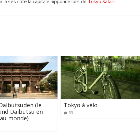
ir à ses côté la capitale nipponne lors de
Tokyo Safari
!
Daibutsuden (le
Tokyo à vélo
and Daibutsu en
33
 au monde)