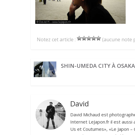
Notez cet article :
(aucune note p
SHIN-UMEDA CITY À OSAK
David
David Michaud est photographe 
Internet LeJapon.fr il est auss
Us et Coutumes», «Le Japon – G