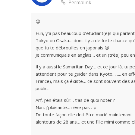
Permalink
😉
Euh, y’a pas beaucoup d’étudiant(e)s qui parlent 
Tokyo ou Osaka… donc il y a de forte chance qu’i
que tu te débrouilles en japonais 😉
Je communiquais en anglais… et un (très) peu e
Il y a aussi le Samaritan Day… et ce jour là, tu p
attendent pour te guider dans Kyoto…….. en effet
France), mais ça éxiste… ce sont souvent des a
public…
Arf, j’en étais sûr… t’as de quoi noter ?
Nan, j’plaisante… rêve pas :-p
De toute façon elle doit être marié maintenant…
alentours de 28 ans… et une fille mimi comme el