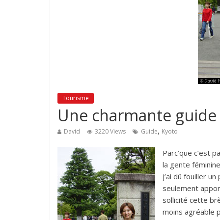
Tourisme
Une charmante guide r
,
David
3220 Views
Guide
Kyoto
Parc’que c’est p
la gente féminin
j’ai dû fouiller
seulement apporte
sollicité cette b
moins agréable po