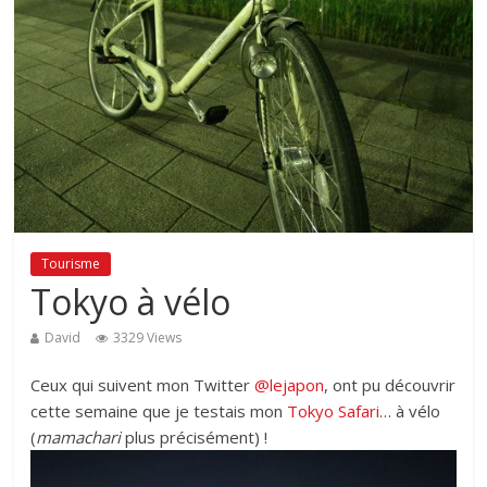
Tourisme
Tokyo à vélo
David
3329 Views
Ceux qui suivent mon Twitter
@lejapon
, ont pu découvrir
cette semaine que je testais mon
Tokyo Safari
… à vélo
(
mamachari
plus précisément) !