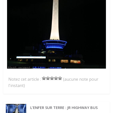
Notez cet article :
(aucune note pour
l'instant)
L’ENFER SUR TERRE : JR HIGHWAY BUS