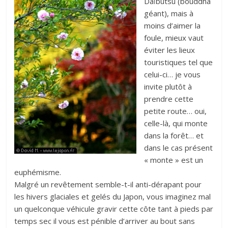
Daïbutsu (bouddha
géant), mais à
moins d’aimer la
foule, mieux vaut
éviter les lieux
touristiques tel que
celui-ci… je vous
invite plutôt à
prendre cette
petite route… oui,
celle-là, qui monte
dans la forêt… et
dans le cas présent
« monte » est un
euphémisme.
Malgré un revêtement semble-t-il anti-dérapant pour
les hivers glaciales et gelés du Japon, vous imaginez mal
un quelconque véhicule gravir cette côte tant à pieds par
temps sec il vous est pénible d’arriver au bout sans