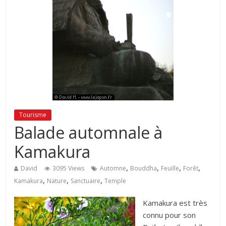
Tourisme
Balade automnale à
Kamakura
,
,
,
,
David
3095 Views
Automne
Bouddha
Feuille
Forêt
,
,
,
Kamakura
Nature
Sanctuaire
Temple
Kamakura est très
connu pour son