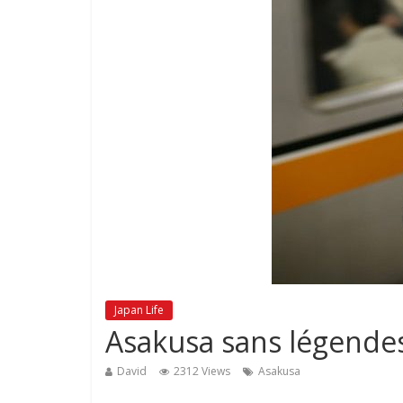
Japan Life
Asakusa sans légende
David
2312 Views
Asakusa