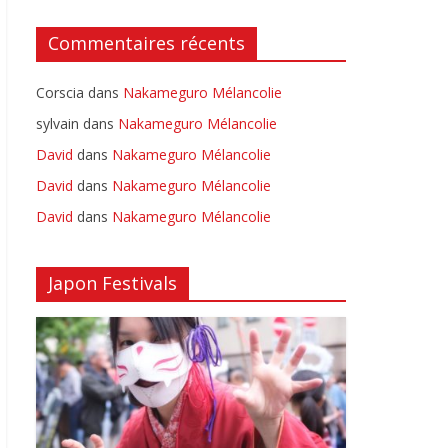
Commentaires récents
Corscia
dans
Nakameguro Mélancolie
sylvain
dans
Nakameguro Mélancolie
David
dans
Nakameguro Mélancolie
David
dans
Nakameguro Mélancolie
David
dans
Nakameguro Mélancolie
Japon Festivals