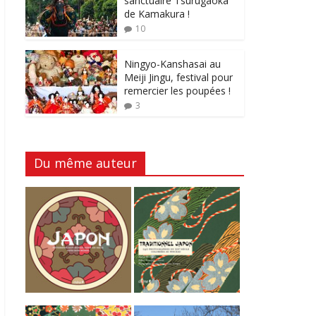
sanctuaire Tsurugaoka
de Kamakura !
10
Ningyo-Kanshasai au
Meiji Jingu, festival pour
remercier les poupées !
3
Du même auteur