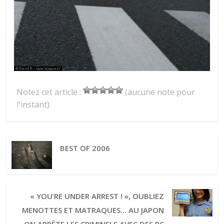
Notez cet article :
(aucune note pour
l'instant)
BEST OF 2006
« YOU’RE UNDER ARREST ! », OUBLIEZ
MENOTTES ET MATRAQUES… AU JAPON
ON ARRÊTE LES CRIMINELS AVEC DES PC