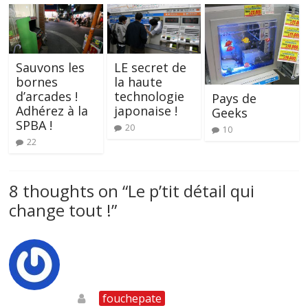
Sauvons les
LE secret de
bornes
la haute
d’arcades !
technologie
Pays de
Adhérez à la
japonaise !
Geeks
SPBA !
20
10
22
8 thoughts on “
Le p’tit détail qui
change tout !
”
fouchepate