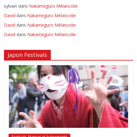
sylvain
dans
Nakameguro Mélancolie
David
dans
Nakameguro Mélancolie
David
dans
Nakameguro Mélancolie
David
dans
Nakameguro Mélancolie
Japon Festivals
Festivals, Matsuri et évènements