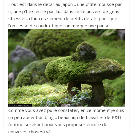
Tout est dans le détail au Japon… une p’tite mousse par-
ci, une p’tite feuille par-là… dans cette univers de gens
stressés, d’autres sèment de petits détails pour que
l’on cesse de courir et que l’on marque une pause…
Comme vous avez pu le constater, en ce moment je suis
un peu absent du blog… beaucoup de travail et de R&D
(qui me serviront pour vous proposer encore de
nouvelles choses) 😉