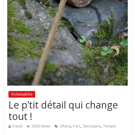
Inclassables
Le p’tit détail qui change
tout !
,
,
,
David
2828 Views
Ohara
Parc
Sanctuaire
Temple