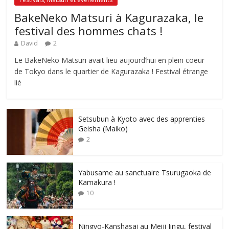
BakeNeko Matsuri à Kagurazaka, le
festival des hommes chats !
David
2
Le BakeNeko Matsuri avait lieu aujourd’hui en plein coeur
de Tokyo dans le quartier de Kagurazaka ! Festival étrange
lié
Setsubun à Kyoto avec des apprenties
Geisha (Maiko)
2
Yabusame au sanctuaire Tsurugaoka de
Kamakura !
10
Ningyo-Kanshasai au Meiji Jingu, festival