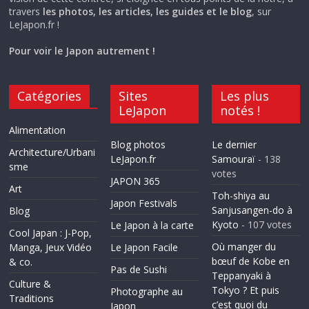
travers
les photos, les articles, les guides et le blog
, sur
LeJapon.fr !
Pour voir le Japon autrement !
Catégories
Sites
Les plus
LeJapon
notés !
Alimentation
Blog photos
Le dernier
Architecture/Urbani
LeJapon.fr
Samouraï
- 138
sme
votes
JAPON 365
Art
Toh-shiya au
Japon Festivals
Sanjusangen-do à
Blog
Kyoto
- 107 votes
Le Japon à la carte
Cool Japan : J-Pop,
Où manger du
Manga, Jeux Vidéo
Le Japon Facile
bœuf de Kobe en
& co.
Pas de Sushi
Teppanyaki à
Culture &
Tokyo ? Et puis
Photographe au
Traditions
c’est quoi du
Japon