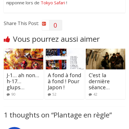
nipponne lors de
Tokyo Safari
!
Share This Post:
0
Vous pourrez aussi aimer
J-1… ah non…
A fond à fond
C’est la
h-17…
à fond ! Pour
dernière
glups…
Japon !
séance…
90
52
42
1 thoughts on “
Plantage en règle
”