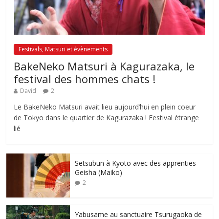
Festivals, Matsuri et évènements
BakeNeko Matsuri à Kagurazaka, le
festival des hommes chats !
David
2
Le BakeNeko Matsuri avait lieu aujourd’hui en plein coeur
de Tokyo dans le quartier de Kagurazaka ! Festival étrange
lié
Setsubun à Kyoto avec des apprenties
Geisha (Maiko)
2
Yabusame au sanctuaire Tsurugaoka de