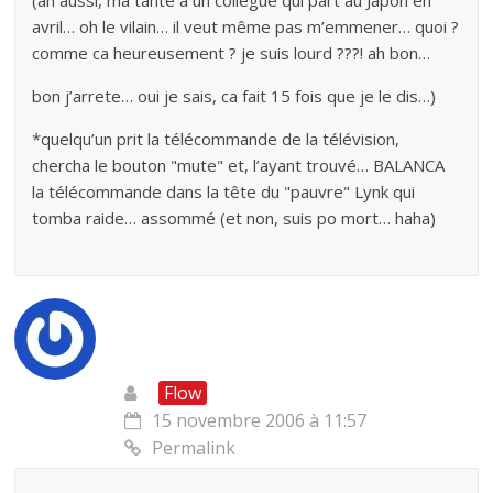
(ah aussi, ma tante a un collègue qui part au Japon en
avril… oh le vilain… il veut même pas m’emmener… quoi ?
comme ca heureusement ? je suis lourd ???! ah bon…
bon j’arrete… oui je sais, ca fait 15 fois que je le dis…)
*quelqu’un prit la télécommande de la télévision,
chercha le bouton "mute" et, l’ayant trouvé… BALANCA
la télécommande dans la tête du "pauvre" Lynk qui
tomba raide… assommé (et non, suis po mort… haha)
Flow
15 novembre 2006 à 11:57
Permalink