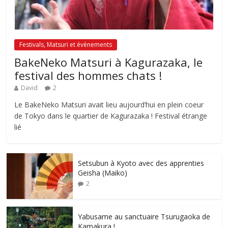
Festivals, Matsuri et évènements
BakeNeko Matsuri à Kagurazaka, le
festival des hommes chats !
David
2
Le BakeNeko Matsuri avait lieu aujourd’hui en plein coeur
de Tokyo dans le quartier de Kagurazaka ! Festival étrange
lié
Setsubun à Kyoto avec des apprenties
Geisha (Maiko)
2
Yabusame au sanctuaire Tsurugaoka de
Kamakura !