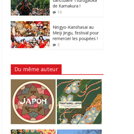
sanctuaire Tsurugaoka
de Kamakura !
10
Ningyo-Kanshasai au
Meiji Jingu, festival pour
remercier les poupées !
3
Du même auteur