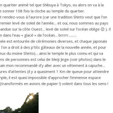
n quartier animé tel que Shibuya à Tokyo, ou alors on va à la
 sonner 108 fois la cloche au temple du quartier.
rendez-vous à l’aurore (car une tradition Shinto veut que l’on
 premier levé de soleil de l’année… et oui, nous sommes au pays
andue sur la côte Ouest… levé de soleil sur l’océan oblige 😉 ). Il
in dans l’eau « glacé » de l’océan… brrrrr………
année est entourée de cérémonies diverses, et chaque japonais
l’on a droit à des p’tits gâteaux de la nouvelle année, et pour
eux du moine Shinto)… ainsi le temple le plus connu et qui va
lions de personnes est celui de Meiji Jinge (voir photos) dans le
rtain mon recommandé d’y aller avec un vêtement à capuche…
ures d’attentes (il y a quasiment 1 Km de queue pour atteindre
emple, il est quasi impossible d’approcher l’immense espace
(transformés en avions de papier !) volent dans tous les sens !